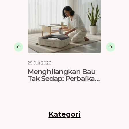
Previous slide
Next sli
29 Juli 2026
29 Juli 202
Menghilangkan Bau
Pemil
Tak Sedap: Perbaikan
Peliha
Ventilasi & Lining
Tahu: 
Koper
Mengh
dan Ba
Kategori