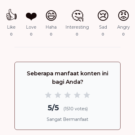
👍
❤️
😄
🤔
😢
😡
Like
Love
Haha
Interesting
Sad
Angry
0
0
0
0
0
0
Seberapa manfaat konten ini
bagi Anda?
5/5
(1510 votes)
Sangat Bermanfaat