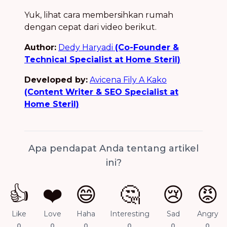
Yuk, lihat cara membersihkan rumah
dengan cepat dari video berikut.
Author:
Dedy Haryadi
(Co-Founder &
Technical Specialist at Home Steril)
Developed by:
Avicena Fily A Kako
(Content Writer & SEO Specialist at
Home Steril)
Apa pendapat Anda tentang artikel
ini?
👍
❤️
😄
🤔
😢
😡
Like
Love
Haha
Interesting
Sad
Angry
0
0
0
0
0
0