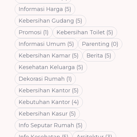
Informasi Harga
(
5
)
Kebersihan Gudang
(
5
)
Promosi
(
1
)
Kebersihan Toilet
(
5
)
Informasi Umum
(
5
)
Parenting
(
0
)
Kebersihan Kamar
(
5
)
Berita
(
5
)
Kesehatan Keluarga
(
5
)
Dekorasi Rumah
(
1
)
Kebersihan Kantor
(
5
)
Kebutuhan Kantor
(
4
)
Kebersihan Kasur
(
5
)
Info Seputar Rumah
(
5
)
Info Kesehatan
(
5
)
Arsitektur
(
3
)