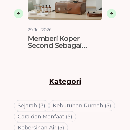
Previous slide
Next sli
29 Juli 2026
29 Juli 202
Memberi Koper
Menga
Second Sebagai
Memper
Hadiah? Lakukan
Baik D
Restorasi Total Dulu!
Membel
Kategori
Sejarah
(
3
)
Kebutuhan Rumah
(
5
)
Cara dan Manfaat
(
5
)
Kebersihan Air
(
5
)