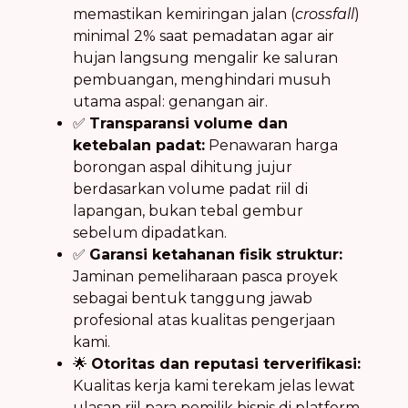
memastikan kemiringan jalan (
crossfall
)
minimal 2% saat pemadatan agar air
hujan langsung mengalir ke saluran
pembuangan, menghindari musuh
utama aspal: genangan air.
✅
Transparansi volume dan
ketebalan padat:
Penawaran harga
borongan aspal dihitung jujur
berdasarkan volume padat riil di
lapangan, bukan tebal gembur
sebelum dipadatkan.
✅
Garansi ketahanan fisik struktur:
Jaminan pemeliharaan pasca proyek
sebagai bentuk tanggung jawab
profesional atas kualitas pengerjaan
kami.
🌟
Otoritas dan reputasi terverifikasi:
Kualitas kerja kami terekam jelas lewat
ulasan riil para pemilik bisnis di platform