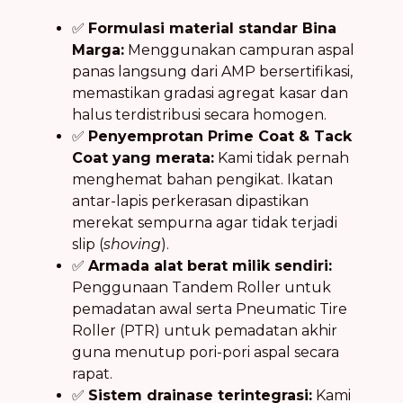
✅
Formulasi material standar Bina
Marga:
Menggunakan campuran aspal
panas langsung dari AMP bersertifikasi,
memastikan gradasi agregat kasar dan
halus terdistribusi secara homogen.
✅
Penyemprotan Prime Coat & Tack
Coat yang merata:
Kami tidak pernah
menghemat bahan pengikat. Ikatan
antar-lapis perkerasan dipastikan
merekat sempurna agar tidak terjadi
slip (
shoving
).
✅
Armada alat berat milik sendiri:
Penggunaan Tandem Roller untuk
pemadatan awal serta Pneumatic Tire
Roller (PTR) untuk pemadatan akhir
guna menutup pori-pori aspal secara
rapat.
✅
Sistem drainase terintegrasi:
Kami