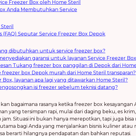
ice Freezer Box oleh Home Steril
Box Anda Membutuhkan Service
Steril
s (FAQ) Seputar Service Freezer Box Depok
ang dibutuhkan untuk service freezer box?
 menyediakan garansi untuk layanan Service Freezer Bo
esan Tukang freezer box panggilan di Depok dari Home 
e freezer box Depok murah dari Home Steril transparan?
er Box, layanan apa lagi yang ditawarkan Home Steril?
engosongkan isi freezer sebelum teknisi datang?
 bagaimana rasanya ketika freezer box kesayangan And
 yang tersimpan rapi, mulai dari daging beku, es krim,
 jam. Situasi ini bukan hanya merepotkan, tapi juga bi
 terutama bagi Anda yang menjalankan bisnis kuliner at
sa berarti hilangnya pendapatan dan bahkan reputasi.