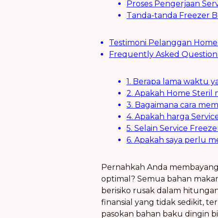
Proses Pengerjaan Serv
Tanda-tanda Freezer 
Testimoni Pelanggan Home 
Frequently Asked Question
1. Berapa lama waktu y
2. Apakah Home Steril
3. Bagaimana cara mem
4. Apakah harga Servic
5. Selain Service Freez
6. Apakah saya perlu m
Pernahkah Anda membayangkan
optimal? Semua bahan makanan
berisiko rusak dalam hitungan
finansial yang tidak sedikit,
pasokan bahan baku dingin bi