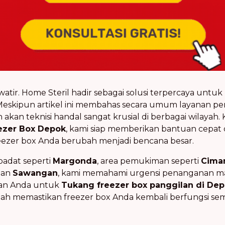
hawatir. Home Steril hadir sebagai solusi terpercaya unt
Meskipun artikel ini membahas secara umum layanan pe
n teknisi handal sangat krusial di berbagai wilayah.
ezer Box Depok
, kami siap memberikan bantuan cepat 
reezer box Anda berubah menjadi bencana besar.
padat seperti
Margonda
, area pemukiman seperti
Cima
an
Sawangan
, kami memahami urgensi penanganan mas
lan Anda untuk
Tukang freezer box panggilan di De
dalah memastikan freezer box Anda kembali berfungsi 