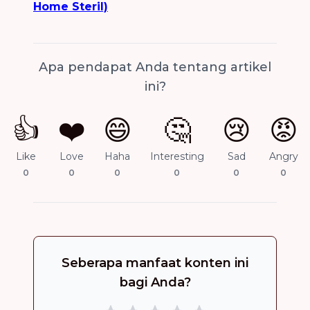
Home Steril)
Apa pendapat Anda tentang artikel
ini?
👍
❤️
😄
🤔
😢
😡
Like
Love
Haha
Interesting
Sad
Angry
0
0
0
0
0
0
Seberapa manfaat konten ini
bagi Anda?