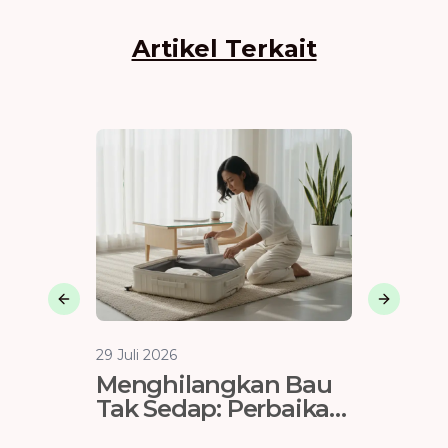
Artikel Terkait
Previous slide
Next sli
29 Juli 2026
29 Juli 202
Menghilangkan Bau
Membe
Tak Sedap: Perbaikan
Second
Ventilasi & Lining
Hadia