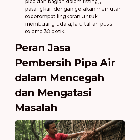
pipa dan bagian dalam fitting),
pasangkan dengan gerakan memutar
seperempat lingkaran untuk
membuang udara, lalu tahan posisi
selama 30 detik.
Peran Jasa
Pembersih Pipa Air
dalam Mencegah
dan Mengatasi
Masalah