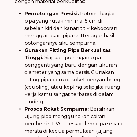
dengan material berkualitas:
Pemotongan Presisi:
Potong bagian
pipa yang rusak minimal 5 cm di
sebelah kiri dan kanan titik kebocoran
menggunakan pipa cutter agar hasil
potongannya siku sempurna.
Gunakan Fitting Pipa Berkualitas
Tinggi:
Siapkan potongan pipa
pengganti yang baru dengan ukuran
diameter yang sama persis. Gunakan
fitting pipa berupa soket penyambung
(coupling) atau kopling selip jika ruang
kerja kamu sangat terbatas di dalam
dinding.
Proses Rekat Sempurna:
Bersihkan
ujung pipa menggunakan cairan
pembersih PVC, oleskan lem pipa secara
merata di kedua permukaan (ujung