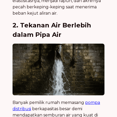
elastisitasnya, menjadi rapuh, dan akhirnya
pecah berkeping-keping saat menerima
beban kejut aliran air.
2. Tekanan Air Berlebih
dalam Pipa Air
Banyak pemilik rumah memasang
pompa
distribusi
berkapasitas besar demi
mendapatkan semburan air yang kuat di