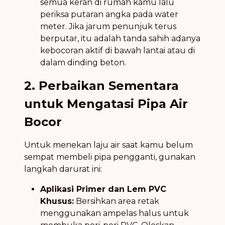
semua keran di rumah kamu lalu
periksa putaran angka pada water
meter. Jika jarum penunjuk terus
berputar, itu adalah tanda sahih adanya
kebocoran aktif di bawah lantai atau di
dalam dinding beton.
2. Perbaikan Sementara
untuk Mengatasi Pipa Air
Bocor
Untuk menekan laju air saat kamu belum
sempat membeli pipa pengganti, gunakan
langkah darurat ini:
Aplikasi Primer dan Lem PVC
Khusus:
Bersihkan area retak
menggunakan ampelas halus untuk