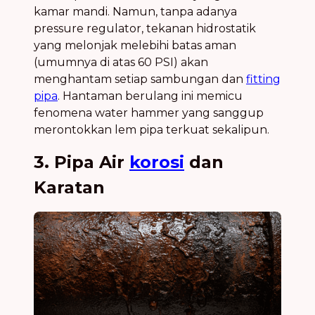
kamar mandi. Namun, tanpa adanya
pressure regulator, tekanan hidrostatik
yang melonjak melebihi batas aman
(umumnya di atas 60 PSI) akan
menghantam setiap sambungan dan
fitting
pipa
. Hantaman berulang ini memicu
fenomena water hammer yang sanggup
merontokkan lem pipa terkuat sekalipun.
3. Pipa Air
korosi
dan
Karatan