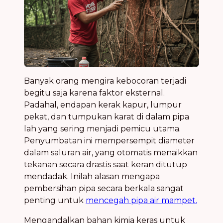
Banyak orang mengira kebocoran terjadi
begitu saja karena faktor eksternal.
Padahal, endapan kerak kapur, lumpur
pekat, dan tumpukan karat di dalam pipa
lah yang sering menjadi pemicu utama.
Penyumbatan ini mempersempit diameter
dalam saluran air, yang otomatis menaikkan
tekanan secara drastis saat keran ditutup
mendadak. Inilah alasan mengapa
pembersihan pipa secara berkala sangat
penting untuk
mencegah pipa air mampet.
Mengandalkan bahan kimia keras untuk