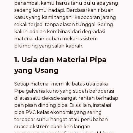
penambal, kamu harus tahu dulu apa yang
sedang kamu hadapi. Berdasarkan ribuan
kasus yang kami tangani, kebocoran jarang
sekali terjadi tanpa alasan tunggal. Sering
kali ini adalah kombinasi dari degradasi
material dan beban mekanis sistem
plumbing yang salah kaprah.
1. Usia dan Material Pipa
yang Usang
Setiap material memiliki batas usia pakai.
Pipa galvanis kuno yang sudah beroperasi
di atas satu dekade sangat rentan terhadap
penipisan dinding pipa. Di sisi lain, instalasi
pipa PVC kelas ekonomis yang sering
terpapar suhu hangat atau perubahan
cuaca ekstrem akan kehilangan