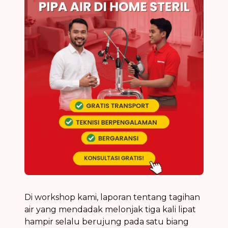
Di workshop kami, laporan tentang tagihan
air yang mendadak melonjak tiga kali lipat
hampir selalu berujung pada satu biang