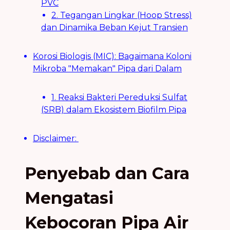
PVC
2. Tegangan Lingkar (Hoop Stress)
dan Dinamika Beban Kejut Transien
Korosi Biologis (MIC): Bagaimana Koloni
Mikroba "Memakan" Pipa dari Dalam
1. Reaksi Bakteri Pereduksi Sulfat
(SRB) dalam Ekosistem Biofilm Pipa
Disclaimer:
Penyebab dan Cara
Mengatasi
Kebocoran Pipa Air