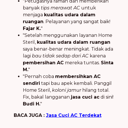
"Petugasnya ramah dan memberikan
banyak
tips merawat AC
untuk
menjaga
kualitas udara dalam
ruangan
. Pelayanan yang sangat baik!
Fajar K.
"
"Setelah menggunakan layanan Home
Steril,
kualitas udara dalam ruangan
saya benar-benar meningkat. Tidak ada
lagi
bau tidak sedap dari AC
karena
pembersihan AC
mereka tuntas.
Sinta
M.
"
"Pernah coba
membersihkan AC
sendiri
tapi bau apek kembali. Panggil
Home Steril,
koloni jamur
hilang total.
Fix, bakal langganan
jasa cuci ac
di sini!
Budi H.
"
BACA JUGA :
Jasa Cuci AC Terdekat