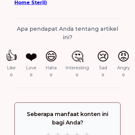
Home Steril)
Apa pendapat Anda tentang artikel
ini?
👍
❤️
😄
🤔
😢
😡
Like
Love
Haha
Interesting
Sad
Angry
0
0
0
0
0
0
Seberapa manfaat konten ini
bagi Anda?