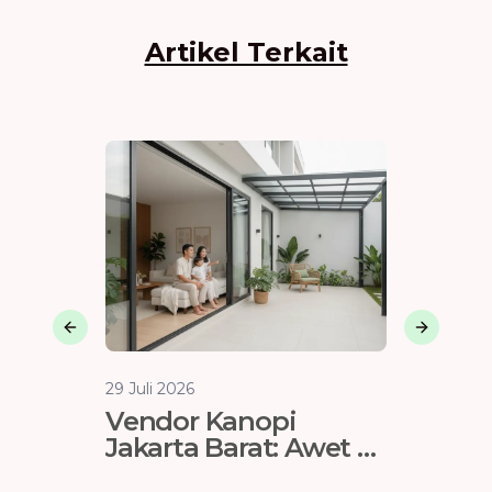
Artikel Terkait
Previous slide
Next sli
29 Juli 2026
29 Juli 202
Vendor Kanopi
Langk
Jakarta Barat: Awet &
Membe
Tahan Karat
Evapor