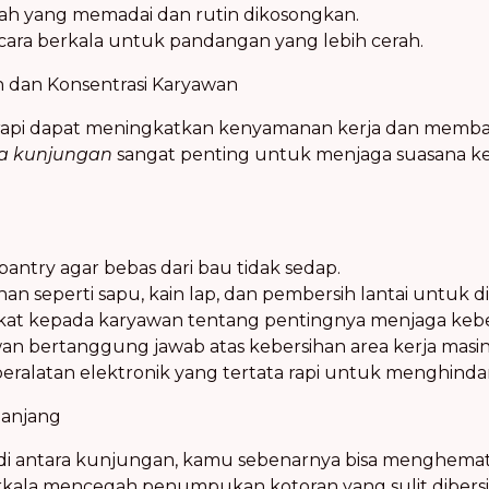
h yang memadai dan rutin dikosongkan.
ara berkala untuk pandangan yang lebih cerah.
 dan Konsentrasi Karyawan
rapi dapat meningkatkan kenyamanan kerja dan memba
ra kunjungan
sangat penting untuk menjaga suasana ke
antry agar bebas dari bau tidak sedap.
an seperti sapu, kain lap, dan pembersih lantai untuk 
kat kepada karyawan tentang pentingnya menjaga kebe
an bertanggung jawab atas kebersihan area kerja masi
ralatan elektronik yang tertata rapi untuk menghindar
Panjang
i antara kunjungan, kamu sebenarnya bisa menghemat 
rkala mencegah penumpukan kotoran yang sulit dibers