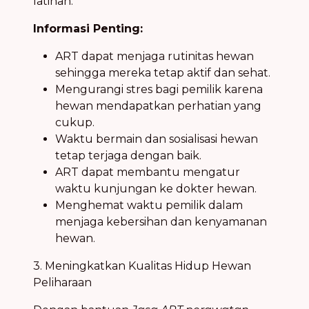
latihan.
Informasi Penting:
ART dapat menjaga rutinitas hewan
sehingga mereka tetap aktif dan sehat.
Mengurangi stres bagi pemilik karena
hewan mendapatkan perhatian yang
cukup.
Waktu bermain dan sosialisasi hewan
tetap terjaga dengan baik.
ART dapat membantu mengatur
waktu kunjungan ke dokter hewan.
Menghemat waktu pemilik dalam
menjaga kebersihan dan kenyamanan
hewan.
3. Meningkatkan Kualitas Hidup Hewan
Peliharaan