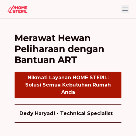
Merawat Hewan
Peliharaan dengan
Bantuan ART
Nikmati Layanan HOME STERIL:
Solusi Semua Kebutuhan Rumah
Anda
Dedy Haryadi - Technical Specialist