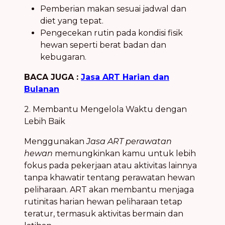
Pemberian makan sesuai jadwal dan
diet yang tepat.
Pengecekan rutin pada kondisi fisik
hewan seperti berat badan dan
kebugaran.
BACA JUGA :
Jasa ART Harian dan
Bulanan
2. Membantu Mengelola Waktu dengan
Lebih Baik
Menggunakan
Jasa ART perawatan
hewan
memungkinkan kamu untuk lebih
fokus pada pekerjaan atau aktivitas lainnya
tanpa khawatir tentang perawatan hewan
peliharaan. ART akan membantu menjaga
rutinitas harian hewan peliharaan tetap
teratur, termasuk aktivitas bermain dan