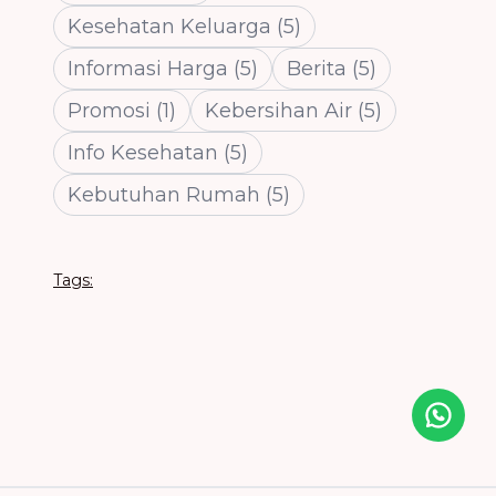
Kesehatan Keluarga
(
5
)
Informasi Harga
(
5
)
Berita
(
5
)
Promosi
(
1
)
Kebersihan Air
(
5
)
Info Kesehatan
(
5
)
Kebutuhan Rumah
(
5
)
Tags:
Icon desc