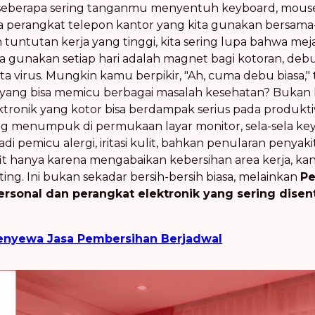
eberapa sering tanganmu menyentuh keyboard, mouse, 
a perangkat telepon kantor yang kita gunakan bersama-
 tuntutan kerja yang tinggi, kita sering lupa bahwa mej
ta gunakan setiap hari adalah magnet bagi kotoran, debu
ta virus. Mungkin kamu berpikir, "Ah, cuma debu biasa,
yang bisa memicu berbagai masalah kesehatan? Bukan ha
ktronik yang kotor bisa berdampak serius pada produkt
g menumpuk di permukaan layar monitor, sela-sela k
i pemicu alergi, iritasi kulit, bahkan penularan penyaki
it hanya karena mengabaikan kebersihan area kerja, kan
ing. Ini bukan sekadar bersih-bersih biasa, melainkan
Pe
personal dan perangkat elektronik yang sering disen
nyewa Jasa Pembersihan Berjadwal