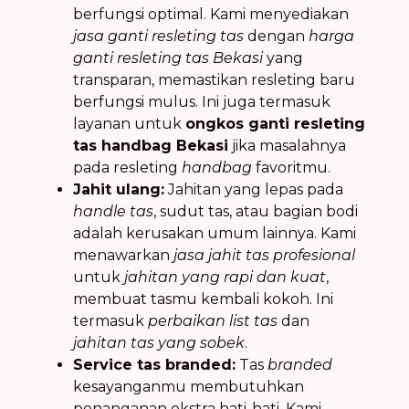
berfungsi optimal. Kami menyediakan
jasa ganti resleting tas
dengan
harga
ganti resleting tas Bekasi
yang
transparan, memastikan resleting baru
berfungsi mulus. Ini juga termasuk
layanan untuk
ongkos ganti resleting
tas handbag Bekasi
jika masalahnya
pada resleting
handbag
favoritmu.
Jahit ulang:
Jahitan yang lepas pada
handle tas
, sudut tas, atau bagian bodi
adalah kerusakan umum lainnya. Kami
menawarkan
jasa jahit tas profesional
untuk
jahitan yang rapi dan kuat
,
membuat tasmu kembali kokoh. Ini
termasuk
perbaikan list tas
dan
jahitan tas yang sobek
.
Service tas branded:
Tas
branded
kesayanganmu membutuhkan
penanganan ekstra hati-hati. Kami