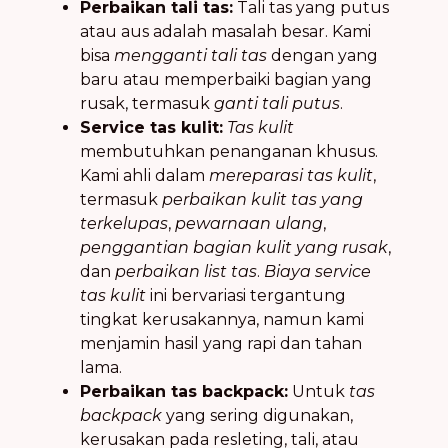
Perbaikan tali tas:
Tali tas yang putus
atau aus adalah masalah besar. Kami
bisa
mengganti tali tas
dengan yang
baru atau memperbaiki bagian yang
rusak, termasuk
ganti tali putus
.
Service tas kulit:
Tas kulit
membutuhkan penanganan khusus.
Kami ahli dalam
mereparasi tas kulit
,
termasuk
perbaikan kulit tas yang
terkelupas
,
pewarnaan ulang
,
penggantian bagian kulit yang rusak
,
dan
perbaikan list tas
.
Biaya service
tas kulit
ini bervariasi tergantung
tingkat kerusakannya, namun kami
menjamin hasil yang rapi dan tahan
lama.
Perbaikan tas backpack:
Untuk
tas
backpack
yang sering digunakan,
kerusakan pada resleting, tali, atau