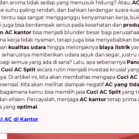
 dan aroma tidak sedap yang menusuk hidung? Atau,
A
r ke suhu paling rendah, dan bahkan terdengar suara-
 ini tentu saja sangat mengganggu kenyamanan kerja, bu
i juga bisa berdampak serius pada kesehatan dan
produ
n AC kantor
bisa menjadi blunder besar bagi perusaha
 kerja tidak nyaman, tetapi juga bisa menyebabkan be
unan
kualitas udara
hingga melonjaknya
biaya listrik
yan
 seharusnya memberikan udara sejuk dan segar, justru
agi semua yang ada di sana? Lalu, apa sebenarnya
Pand
a
Cuci AC Split
secara rutin menjadi investasi krusial ya
nya. Di artikel ini, kita akan membahas mengapa
Cuci AC 
esensial. Kita akan melihat dampak negatif
AC yang tid
 bagaimana kamu bisa memilih jasa
Cuci AC Split
yang t
dan efisien. Percayalah, menjaga
AC kantor
tetap prima 
a yang
optimal
.
i AC di Kantor