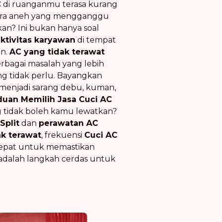
C
di ruanganmu terasa kurang
suara aneh yang mengganggu
kan? Ini bukan hanya soal
ktivitas karyawan
di tempat
an.
AC yang tidak terawat
rbagai masalah yang lebih
g tidak perlu. Bayangkan
 menjadi sarang debu, kuman,
uan Memilih Jasa Cuci AC
ng tidak boleh kamu lewatkan?
Split
dan
perawatan AC
ak terawat
, frekuensi
Cuci AC
epat untuk memastikan
adalah langkah cerdas untuk