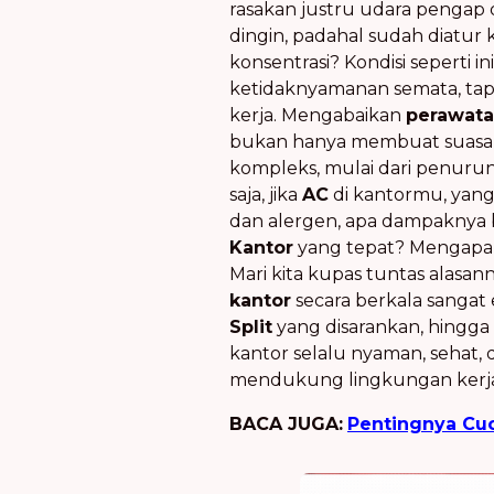
rasakan justru udara pengap
dingin, padahal sudah diatu
konsentrasi? Kondisi seperti
ketidaknyamanan semata, tap
kerja. Mengabaikan
perawata
bukan hanya membuat suasana
kompleks, mulai dari penur
saja, jika
AC
di kantormu, yang
dan alergen, apa dampaknya b
Kantor
yang tepat? Mengap
Mari kita kupas tuntas alasan
kantor
secara berkala sangat 
Split
yang disarankan, hingga
kantor selalu nyaman, sehat, 
mendukung lingkungan kerj
BACA JUGA:
Pentingnya Cuc