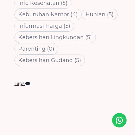
Info Kesehatan
(
5
)
Kebutuhan Kantor
(
4
)
Hunian
(
5
)
Informasi Harga
(
5
)
Kebersihan Lingkungan
(
5
)
Parenting
(
0
)
Kebersihan Gudang
(
5
)
Tags:
Icon desc