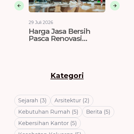
Previous slide
Next sli
29 Juli 2026
29 Juli 202
Harga Jasa Bersih
Kapasi
Pasca Renovasi
Heater
Tangerang 2026 (Per
Keluar
m² & Per Jam)
Kategori
Sejarah
(
3
)
Arsitektur
(
2
)
Kebutuhan Rumah
(
5
)
Berita
(
5
)
Kebersihan Kantor
(
5
)