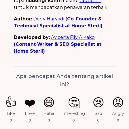
lupa
hubungi kami
melalui
tautan ini
untuk mendapatkan penawaran terbaik.
Author:
Dedy Haryadi
(Co-Founder &
Technical Specialist at Home Steril)
Developed by:
Avicena Fily A Kako
(Content Writer & SEO Specialist at
Home Steril)
Apa pendapat Anda tentang artikel
ini?
👍
❤️
😄
🤔
😢
😡
Like
Love
Haha
Interesting
Sad
Angry
0
0
0
0
0
0