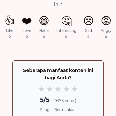
ini?
👍
❤️
😄
🤔
😢
😡
Like
Love
Haha
Interesting
Sad
Angry
0
0
0
0
0
0
Seberapa manfaat konten ini
bagi Anda?
5/5
(9478 votes)
Sangat Bermanfaat