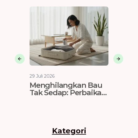
Previous slide
Next sli
29 Juli 2026
29 Juli 202
Menghilangkan Bau
Vendo
Tak Sedap: Perbaikan
Jakart
Ventilasi & Lining
Tahan 
Koper
Kategori