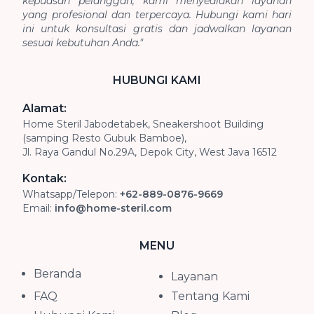
kepuasan pelanggan, kami menyediakan layanan
yang profesional dan terpercaya. Hubungi kami hari
ini untuk konsultasi gratis dan jadwalkan layanan
sesuai kebutuhan Anda."
HUBUNGI KAMI
Alamat:
Home Steril Jabodetabek, Sneakershoot Building
(samping Resto Gubuk Bamboe),
Jl. Raya Gandul No.29A, Depok City, West Java 16512
Kontak:
Whatsapp/Telepon:
+62-889-0876-9669
Email:
info@home-steril.com
MENU
Beranda
Layanan
FAQ
Tentang Kami