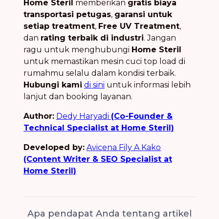
Home Steril
memberikan
gratis biaya
transportasi petugas
,
garansi untuk
setiap treatment
,
Free UV Treatment
,
dan
rating terbaik di industri
. Jangan
ragu untuk menghubungi
Home Steril
untuk memastikan mesin cuci top load di
rumahmu selalu dalam kondisi terbaik.
Hubungi kami
di sini
untuk informasi lebih
lanjut dan booking layanan.
Author:
Dedy Haryadi
(Co-Founder &
Technical Specialist at Home Steril)
Developed by:
Avicena Fily A Kako
(Content Writer & SEO Specialist at
Home Steril)
Apa pendapat Anda tentang artikel