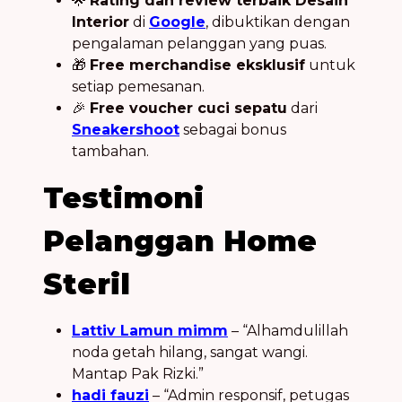
🌟
Rating dan review terbaik Desain
Interior
di
Google
, dibuktikan dengan
pengalaman pelanggan yang puas.
🎁
Free merchandise eksklusif
untuk
setiap pemesanan.
🎉
Free voucher cuci sepatu
dari
Sneakershoot
sebagai bonus
tambahan.
Testimoni
Pelanggan Home
Steril
Lattiv Lamun mimm
– “Alhamdulillah
noda getah hilang, sangat wangi.
Mantap Pak Rizki.”
hadi fauzi
– “Admin responsif, petugas