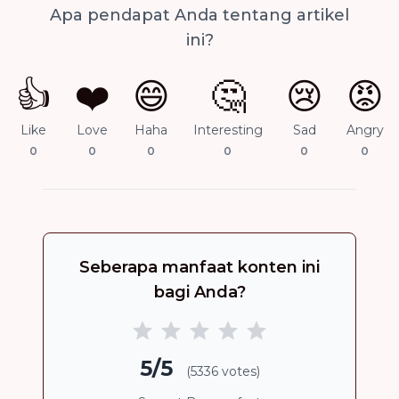
Apa pendapat Anda tentang artikel
ini?
👍
❤️
😄
🤔
😢
😡
Like
Love
Haha
Interesting
Sad
Angry
0
0
0
0
0
0
Seberapa manfaat konten ini
bagi Anda?
5/5
(5336 votes)