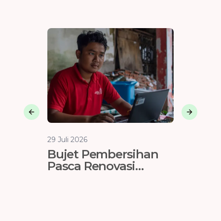
Previous slide
Next sli
29 Juli 2026
29 Juli 202
Bujet Pembersihan
Langk
Pasca Renovasi
Mengh
Tangerang Selatan:
Lumpu
Ini Standar Harganya