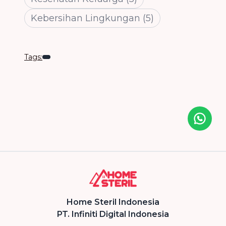
Kebersihan Lingkungan
(
5
)
Tags:
Icon desc
Home Steril Indonesia
PT. Infiniti Digital Indonesia