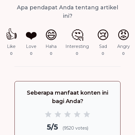
Apa pendapat Anda tentang artikel
ini?
👍
❤️
😄
🤔
😢
😡
Like
Love
Haha
Interesting
Sad
Angry
0
0
0
0
0
0
Seberapa manfaat konten ini
bagi Anda?
5/5
(9520 votes)