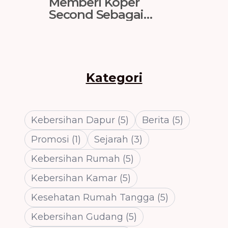
Memberi Koper
Langk
Second Sebagai
Mengh
Hadiah? Lakukan
Lumpu
Restorasi Total Dulu!
Kategori
Kebersihan Dapur
(
5
)
Berita
(
5
)
Promosi
(
1
)
Sejarah
(
3
)
Kebersihan Rumah
(
5
)
Kebersihan Kamar
(
5
)
Kesehatan Rumah Tangga
(
5
)
Kebersihan Gudang
(
5
)