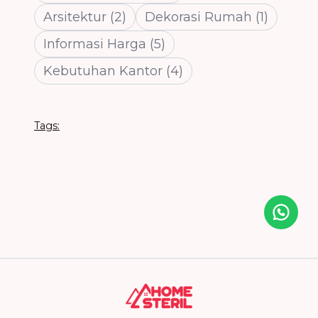
Arsitektur
(
2
)
Dekorasi Rumah
(
1
)
Informasi Harga
(
5
)
Kebutuhan Kantor
(
4
)
Tags:
Icon desc