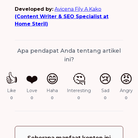
Developed by:
Avicena Fily A Kako
(Content Writer & SEO Specialist at
Home Steril)
Apa pendapat Anda tentang artikel
ini?
👍
❤️
😄
🤔
😢
😡
Like
Love
Haha
Interesting
Sad
Angry
0
0
0
0
0
0