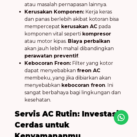
atau masalah pernapasan lainnya.
Kerusakan Komponen:
Kerja keras
dan panas berlebih akibat kotoran bisa
mempercepat
kerusakan AC
pada
komponen vital seperti
kompresor
atau motor kipas.
Biaya perbaikan
akan jauh lebih mahal dibandingkan
perawatan preventif
.
Kebocoran Freon:
Filter yang kotor
dapat menyebabkan
freon AC
membeku, yang jika dibiarkan akan
menyebabkan
kebocoran freon
. Ini
sangat berbahaya bagi lingkungan dan
kesehatan.
Servis AC Rutin: Investasi
Icon desc
Cerdas untuk
Kenyamananmu