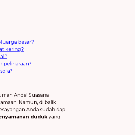
eluarga besar?
at kering?
al?
 peliharaan?
sofa?
 rumah Anda! Suasana
amaan. Namun, di balik
kesayangan Anda sudah siap
enyamanan duduk
yang