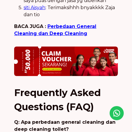
saya puas dengan jasa yg diberikan
siti Aisyah
: Terimaksihhh bnyakkkk Zaja
dan tio
BACA JUGA :
Perbedaan General
Cleaning dan Deep Cleaning
Frequently Asked
Questions (FAQ)
Icon desc
Q: Apa perbedaan general cleaning dan
deep cleaning toilet?