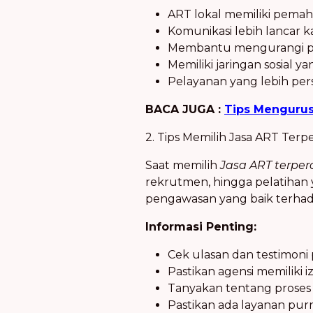
ART lokal memiliki pemah
Komunikasi lebih lancar k
Membantu mengurangi pe
Memiliki jaringan sosial 
Pelayanan yang lebih pers
BACA JUGA :
Tips Menguru
2. Tips Memilih Jasa ART Terp
Saat memilih
Jasa ART terper
rekrutmen, hingga pelatihan 
pengawasan yang baik terha
Informasi Penting:
Cek ulasan dan testimoni
Pastikan agensi memiliki iz
Tanyakan tentang proses 
Pastikan ada layanan purna