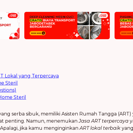
T Lokal yang Terpercaya
 Steril
stions)
ome Steril
yang serba sibuk, memiliki Asisten Rumah Tangga (ART)
gat penting. Namun, menemukan
Jasa ART terpercaya
y
. Apalagi, jika kamu menginginkan
ART lokal terbaik
yang