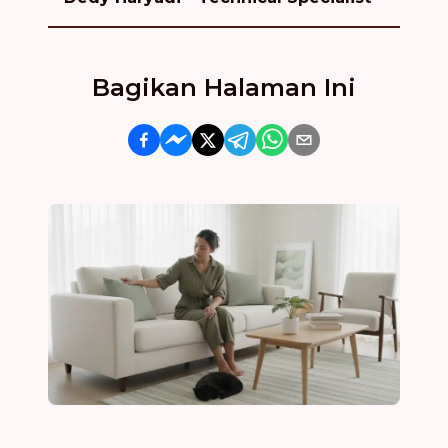
Bagikan Halaman Ini