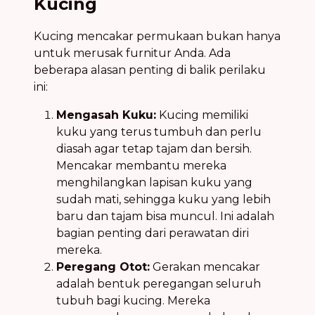
Kucing
Kucing mencakar permukaan bukan hanya
untuk merusak furnitur Anda. Ada
beberapa alasan penting di balik perilaku
ini:
Mengasah Kuku:
Kucing memiliki
kuku yang terus tumbuh dan perlu
diasah agar tetap tajam dan bersih.
Mencakar membantu mereka
menghilangkan lapisan kuku yang
sudah mati, sehingga kuku yang lebih
baru dan tajam bisa muncul. Ini adalah
bagian penting dari perawatan diri
mereka.
Peregang Otot:
Gerakan mencakar
adalah bentuk peregangan seluruh
tubuh bagi kucing. Mereka