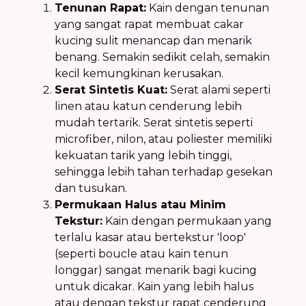
Tenunan Rapat:
Kain dengan tenunan
yang sangat rapat membuat cakar
kucing sulit menancap dan menarik
benang. Semakin sedikit celah, semakin
kecil kemungkinan kerusakan.
Serat Sintetis Kuat:
Serat alami seperti
linen atau katun cenderung lebih
mudah tertarik. Serat sintetis seperti
microfiber, nilon, atau poliester memiliki
kekuatan tarik yang lebih tinggi,
sehingga lebih tahan terhadap gesekan
dan tusukan.
Permukaan Halus atau Minim
Tekstur:
Kain dengan permukaan yang
terlalu kasar atau bertekstur 'loop'
(seperti boucle atau kain tenun
longgar) sangat menarik bagi kucing
untuk dicakar. Kain yang lebih halus
atau dengan tekstur rapat cenderung