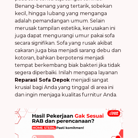
Benang-benang yang tertarik, sobekan
kecil, hingga lubang yang menganga
adalah pemandangan umum. Selain
merusak tampilan estetika, kerusakan ini
juga dapat mengurangi umur pakai sofa
secara signifikan. Sofa yang rusak akibat
cakaran juga bisa menjadi sarang debu dan
kotoran, bahkan berpotensi menjadi
tempat berkembang biak bakteri jika tidak
segera diperbaiki. Inilah mengapa layanan
Reparasi Sofa Depok
menjadi sangat
krusial bagi Anda yang tinggal di area ini
dan ingin menjaga kualitas furnitur Anda.