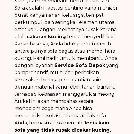
Steril, kami memahami betul frustrasi ini.
Sofa adalah investasi penting yang menjadi
pusat kenyamanan keluarga, tempat
berkumpul, dan seringkali elemen utama
estetika ruangan. Melihatnya rusak karena
ulah
cakaran kucing
tentu menyedihkan.
Kabar baiknya, Anda tidak perlu memilih
antara punya sofa bagus atau memelihara
kucing. Kami hadir untuk membantu Anda
dengan layanan
Service Sofa Depok
yang
komprehensif, mulai dari perbaikan
kerusakan hingga penggantian kain
dengan material yang lebih tahan banting
terhadap kebiasaan menggaruk si meong.
Artikel ini akan membahas secara
mendalam bagaimana Anda bisa
menemukan solusi terbaik untuk sofa
Anda, termasuk tips memilih
Jenis kain
sofa yang tidak rusak dicakar kucing.