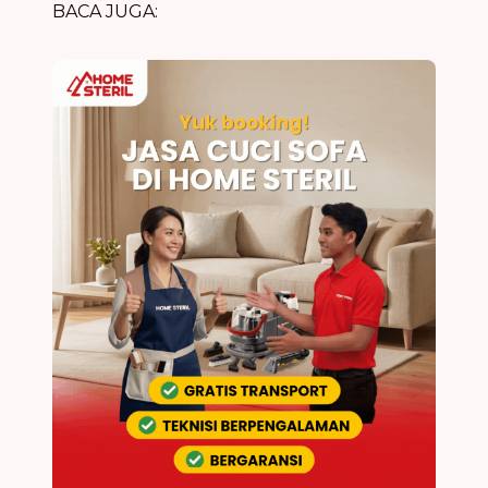
BACA JUGA: