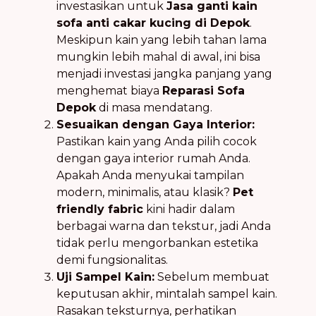
investasikan untuk
Jasa ganti kain
sofa anti cakar kucing di Depok
.
Meskipun kain yang lebih tahan lama
mungkin lebih mahal di awal, ini bisa
menjadi investasi jangka panjang yang
menghemat biaya
Reparasi Sofa
Depok
di masa mendatang.
Sesuaikan dengan Gaya Interior:
Pastikan kain yang Anda pilih cocok
dengan gaya interior rumah Anda.
Apakah Anda menyukai tampilan
modern, minimalis, atau klasik?
Pet
friendly fabric
kini hadir dalam
berbagai warna dan tekstur, jadi Anda
tidak perlu mengorbankan estetika
demi fungsionalitas.
Uji Sampel Kain:
Sebelum membuat
keputusan akhir, mintalah sampel kain.
Rasakan teksturnya, perhatikan