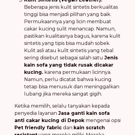
Beberapa jenis kulit sintetis berkualitas
tinggi bisa menjadi pilihan yang baik.
Permukaannya yang licin membuat
cakar kucing sulit menancap. Namun,
pastikan kualitasnya bagus, karena kulit
sintetis yang tipis bisa mudah sobek.
Kulit asli atau kulit sintetis yang tebal
sering disebut sebagai salah satu
Jenis
kain sofa yang tidak rusak dicakar
kucing.
karena permukaan licinnya.
Namun, perlu dicatat bahwa kucing
tetap bisa menusuk dan meninggalkan
lubang jika mereka sangat gigih.
Ketika memilih, selalu tanyakan kepada
penyedia layanan
Jasa ganti kain sofa
anti cakar kucing di Depok
mengenai opsi
Pet friendly fabric
dan
kain scratch
resistant
yang mereka miliki. Mereka