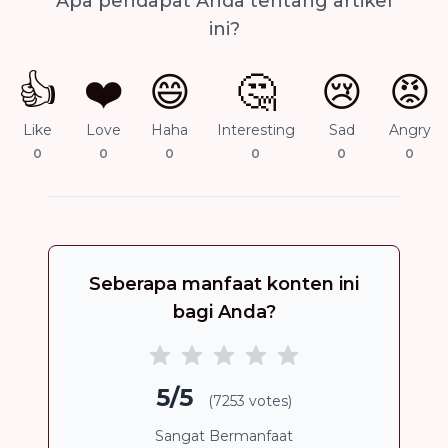
Apa pendapat Anda tentang artikel
ini?
👍
❤️
😄
🤔
😢
😡
Like
Love
Haha
Interesting
Sad
Angry
0
0
0
0
0
0
Seberapa manfaat konten ini
bagi Anda?
5/5
(7253 votes)
Sangat Bermanfaat