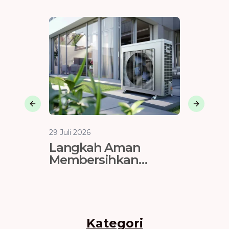
Previous slide
Next sli
29 Juli 2026
29 Juli 202
Langkah Aman
Vendo
Membersihkan
Jakart
Evaporator AC
Tahan 
Kategori