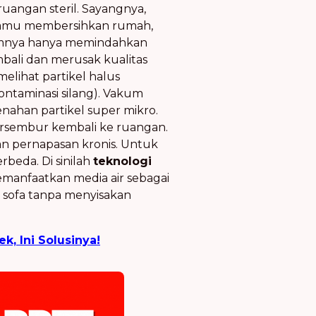
ngan steril. Sayangnya,
n kamu membersihkan rumah,
mumnya hanya memindahkan
mbali dan merusak kualitas
elihat partikel halus
ontaminasi silang). Vakum
enahan partikel super mikro.
 tersembur kembali ke ruangan.
 pernapasan kronis. Untuk
beda. Di sinilah
teknologi
emanfaatkan media air sebagai
a sofa tanpa menyisakan
, Ini Solusinya!