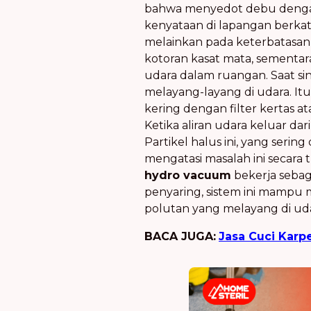
bahwa menyedot debu dengan
kenyataan di lapangan berkat
melainkan pada keterbatasa
kotoran kasat mata, sementara
udara dalam ruangan. Saat si
melayang-layang di udara. Itu 
kering dengan filter kertas 
Ketika aliran udara keluar da
Partikel halus ini, yang sering
mengatasi masalah ini secara
hydro vacuum
bekerja sebag
penyaring, sistem ini mampu m
polutan yang melayang di uda
BACA JUGA:
Jasa Cuci Karp