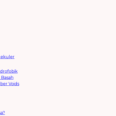
lekuler
drofobik
i Basah
iber Voids
sa?