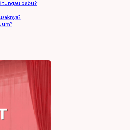
mi tungau debu?
rusaknya?
cuum?