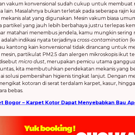
 vakum konvensional sudah cukup untuk membuat rua
a lain. Masalahnya bukan terletak pada seberapa raji
n mekanis alat yang digunakan. Mesin vakum biasa u
 partikel yang jauh lebih berbahaya justru terlepas ke
nar matahari menembus jendela, kamu mungkin sering m
adalah indikasi nyata terjadinya
cross-contamination
(k
atau kantong kain konvensional tidak dirancang untuk m
ri mesin, partikulat PM2.5 dan alergen mikroskopis ikut
 disebut
micro dust
, merupakan pemicu utama gangguan
 tuntas, kita membutuhkan pendekatan mekanis yang ber
ai solusi pembersihan higienis tingkat lanjut. Dengan m
engikat kotoran di serat terdalam karpet, kasur, hingg
ra bebas.
et Bogor – Karpet Kotor Dapat Menyebabkan Bau Apek