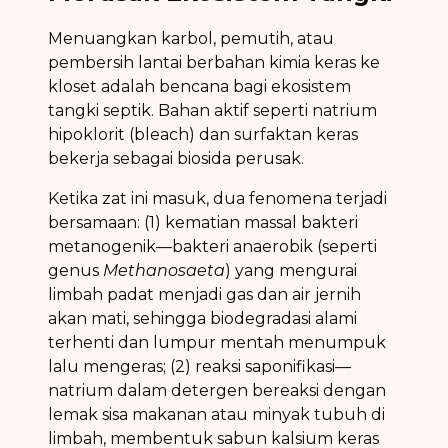
Menuangkan karbol, pemutih, atau
pembersih lantai berbahan kimia keras ke
kloset adalah bencana bagi ekosistem
tangki septik. Bahan aktif seperti natrium
hipoklorit (bleach) dan surfaktan keras
bekerja sebagai biosida perusak.
Ketika zat ini masuk, dua fenomena terjadi
bersamaan: (1) kematian massal bakteri
metanogenik—bakteri anaerobik (seperti
genus
Methanosaeta
) yang mengurai
limbah padat menjadi gas dan air jernih
akan mati, sehingga biodegradasi alami
terhenti dan lumpur mentah menumpuk
lalu mengeras; (2) reaksi saponifikasi—
natrium dalam detergen bereaksi dengan
lemak sisa makanan atau minyak tubuh di
limbah, membentuk sabun kalsium keras