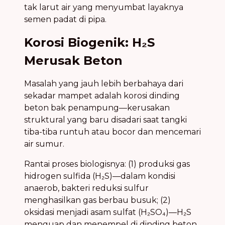
tak larut air yang menyumbat layaknya
semen padat di pipa.
Korosi Biogenik: H₂S
Merusak Beton
Masalah yang jauh lebih berbahaya dari
sekadar mampet adalah korosi dinding
beton bak penampung—kerusakan
struktural yang baru disadari saat tangki
tiba-tiba runtuh atau bocor dan mencemari
air sumur.
Rantai proses biologisnya: (1) produksi gas
hidrogen sulfida (H₂S)—dalam kondisi
anaerob, bakteri reduksi sulfur
menghasilkan gas berbau busuk; (2)
oksidasi menjadi asam sulfat (H₂SO₄)—H₂S
menguap dan menempel di dinding beton