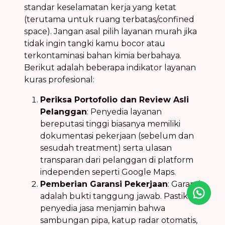
standar keselamatan kerja yang ketat
(terutama untuk ruang terbatas/confined
space). Jangan asal pilih layanan murah jika
tidak ingin tangki kamu bocor atau
terkontaminasi bahan kimia berbahaya.
Berikut adalah beberapa indikator layanan
kuras profesional:
Periksa Portofolio dan Review Asli
Pelanggan
: Penyedia layanan
bereputasi tinggi biasanya memiliki
dokumentasi pekerjaan (sebelum dan
sesudah treatment) serta ulasan
transparan dari pelanggan di platform
independen seperti Google Maps.
Pemberian Garansi Pekerjaan
: Garansi
adalah bukti tanggung jawab. Pastikan
Icon desc
penyedia jasa menjamin bahwa
sambungan pipa, katup radar otomatis,