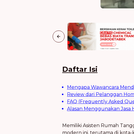
Previous slide
Daftar Isi
Mengapa Wawancara Mendal
Review dari Pelanggan Home
FAQ (Frequently Asked Que
Alasan Menggunakan Jasa H
Memiliki Asisten Rumah Tangg
modern ini, terutama di kota