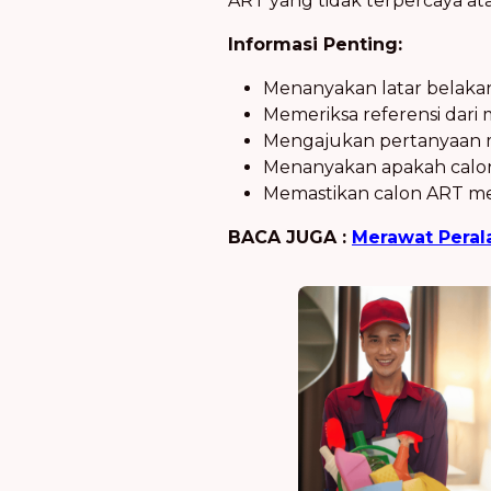
ART yang tidak terpercaya at
Informasi Penting:
Menanyakan latar belaka
Memeriksa referensi dar
Mengajukan pertanyaan m
Menanyakan apakah calon
Memastikan calon ART m
BACA JUGA :
Merawat Pera