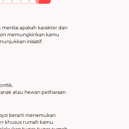
 menilai apakah karakter dan
ian
memungkinkan kamu
njukkan inisiatif.
nflik.
anak atau hewan peliharaan.
caya
berarti menemukan
han khusus rumah kamu.