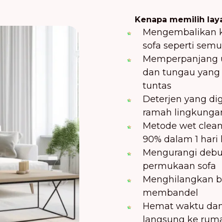
Kenapa memilih laya
Mengembalikan k
sofa seperti semu
Memperpanjang u
dan tungau yang 
tuntas
Deterjen yang d
ramah lingkunga
Metode wet clea
90% dalam 1 hari 
Mengurangi debu
permukaan sofa
Menghilangkan ba
membandel
Hemat waktu dan
langsung ke rum