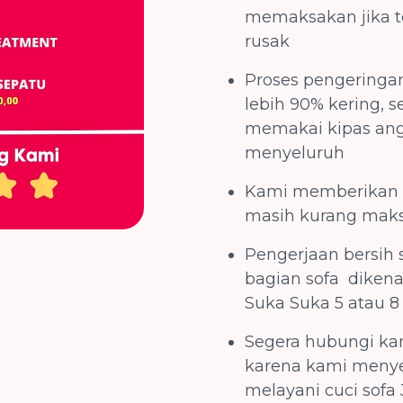
memaksakan jika te
rusak
Proses pengeringan
lebih 90% kering, s
memakai kipas ang
menyeluruh
Kami memberikan ga
masih kurang maksi
Pengerjaan bersih 
bagian sofa dikena
Suka Suka 5 atau 8
Segera hubungi kam
karena kami menye
melayani cuci sofa