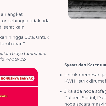
 air angkat
r, sehingga tidak ada
i serat kain.
gkan hingga 90%. Untuk
n tambahan.*
enakan biaya tambahan.
via WhatsApp.
Syarat dan Ketentua
Untuk memesan ja
KWH listrik diruma
Jika ada noda sofa 
Pulpen, Spidol, Da
noda secara maski