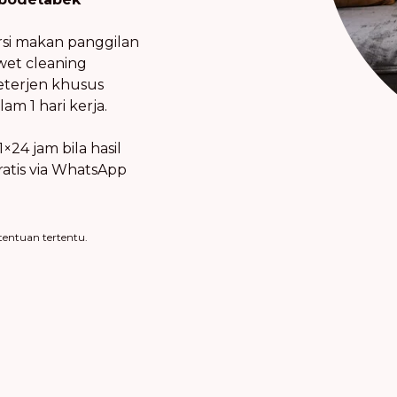
ursi makan panggilan
wet cleaning
eterjen khusus
m 1 hari kerja.
×24 jam bila hasil
ratis via WhatsApp
tentuan tertentu.