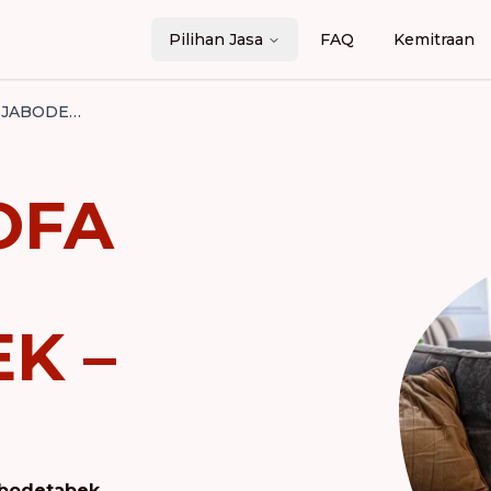
Pilihan Jasa
FAQ
Kemitraan
JASA CUCI SOFA PANGGILAN JABODETABEK – BERGARANSI
OFA
K –
I
Jabodetabek