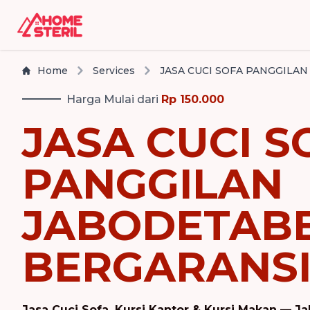
Home
Services
Harga Mulai dari
Rp 150.000
JASA CUCI S
PANGGILAN
JABODETABE
BERGARANS
Jasa Cuci Sofa, Kursi Kantor & Kursi Makan — 