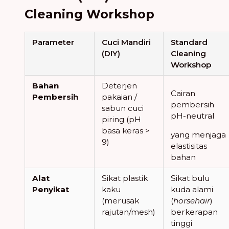
Cleaning Workshop
Parameter
Cuci Mandiri
Standard
(DIY)
Cleaning
Workshop
Bahan
Deterjen
Cairan
Pembersih
pakaian /
pembersih
sabun cuci
pH-neutral
piring (pH
basa keras >
yang menjaga
9)
elastisitas
bahan
Alat
Sikat plastik
Sikat bulu
Penyikat
kaku
kuda alami
(merusak
(
horsehair
)
rajutan/mesh)
berkerapan
tinggi