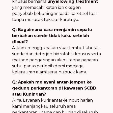
khusus bernama
unyellowing treatment
yang memecah ikatan ion oksigen
penyebab kekuningan pada karet sol luar
tanpa merusak tekstur karetnya.
Q: Bagaimana cara menjamin sepatu
berbahan suede tidak kaku setelah
dicuci?
A: Kami menggunakan sikat lembut khusus
suede dan deterjen hidrofobik khusus serta
metode pengeringan alami tanpa paparan
suhu panas berlebih demi menjaga
kelenturan alami serat nubuck kamu.
Q: Apakah melayani antar-jemput ke
gedung perkantoran di kawasan SCBD
atau Kuningan?
A: Ya. Layanan kurir antar-jemput harian
kami menjangkau seluruh area
perkantoran utama dan hunian di seluruh