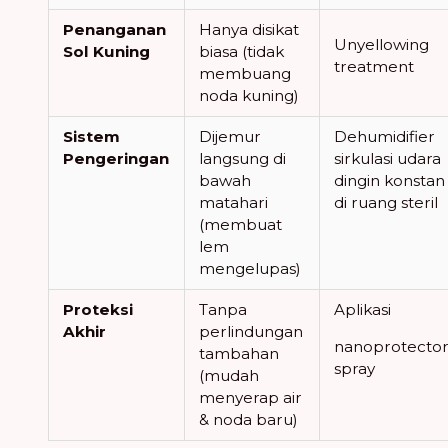
Penanganan
Hanya disikat
Unyellowing
Sol Kuning
biasa (tidak
treatment
membuang
noda kuning)
Sistem
Dijemur
Dehumidifier
Pengeringan
langsung di
sirkulasi udara
bawah
dingin konstan
matahari
di ruang steril
(membuat
lem
mengelupas)
Proteksi
Tanpa
Aplikasi
Akhir
perlindungan
nanoprotecto
tambahan
spray
(mudah
menyerap air
& noda baru)