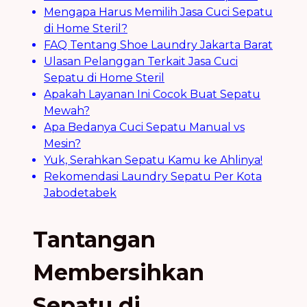
Mengapa Harus Memilih Jasa Cuci Sepatu
di Home Steril?
FAQ Tentang Shoe Laundry Jakarta Barat
Ulasan Pelanggan Terkait Jasa Cuci
Sepatu di Home Steril
Apakah Layanan Ini Cocok Buat Sepatu
Mewah?
Apa Bedanya Cuci Sepatu Manual vs
Mesin?
Yuk, Serahkan Sepatu Kamu ke Ahlinya!
Rekomendasi Laundry Sepatu Per Kota
Jabodetabek
Tantangan
Membersihkan
Sepatu di