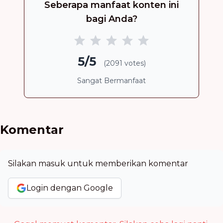
Seberapa manfaat konten ini
bagi Anda?
5/5
(2091 votes)
Sangat Bermanfaat
Komentar
Silakan masuk untuk memberikan komentar
Login dengan Google