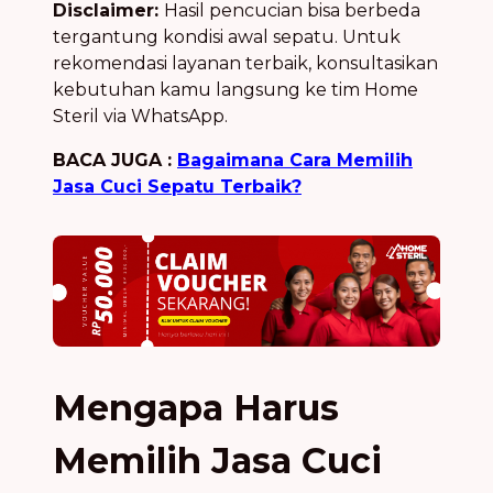
Disclaimer:
Hasil pencucian bisa berbeda
tergantung kondisi awal sepatu. Untuk
rekomendasi layanan terbaik, konsultasikan
kebutuhan kamu langsung ke tim Home
Steril via WhatsApp.
BACA JUGA :
Bagaimana Cara Memilih
Jasa Cuci Sepatu Terbaik?
Mengapa Harus
Memilih Jasa Cuci