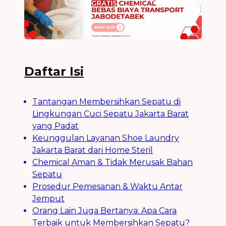
Daftar Isi
Tantangan Membersihkan Sepatu di
Lingkungan Cuci Sepatu Jakarta Barat
yang Padat
Keunggulan Layanan Shoe Laundry
Jakarta Barat dari Home Steril
Chemical Aman & Tidak Merusak Bahan
Sepatu
Prosedur Pemesanan & Waktu Antar
Jemput
Orang Lain Juga Bertanya: Apa Cara
Terbaik untuk Membersihkan Sepatu?