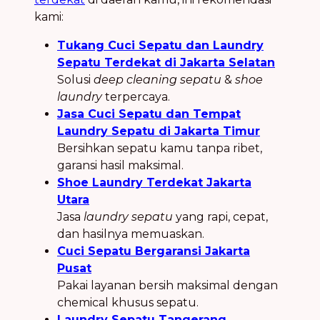
kami:
Tukang Cuci Sepatu dan Laundry
Sepatu Terdekat di Jakarta Selatan
Solusi
deep cleaning sepatu
&
shoe
laundry
terpercaya.
Jasa Cuci Sepatu dan Tempat
Laundry Sepatu di Jakarta Timur
Bersihkan sepatu kamu tanpa ribet,
garansi hasil maksimal.
Shoe Laundry Terdekat Jakarta
Utara
Jasa
laundry sepatu
yang rapi, cepat,
dan hasilnya memuaskan.
Cuci Sepatu Bergaransi Jakarta
Pusat
Pakai layanan bersih maksimal dengan
chemical khusus sepatu.
Laundry Sepatu Tangerang