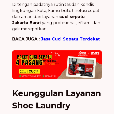
Di tengah padatnya rutinitas dan kondisi
lingkungan kota, kamu butuh solusi cepat
dan aman dari layanan
cuci sepatu
Jakarta Barat
yang profesional, efisien, dan
gak merepotkan.
BACA JUGA :
Jasa Cuci Sepatu Terdekat
Keunggulan Layanan
Shoe Laundry