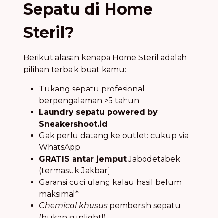
Sepatu di Home
Steril?
Berikut alasan kenapa Home Steril adalah
pilihan terbaik buat kamu:
Tukang sepatu profesional
berpengalaman >5 tahun
Laundry sepatu powered by
Sneakershoot.id
Gak perlu datang ke outlet: cukup via
WhatsApp
GRATIS antar jemput
Jabodetabek
(termasuk Jakbar)
Garansi cuci ulang kalau hasil belum
maksimal*
Chemical khusus
pembersih sepatu
(bukan sunlight!)