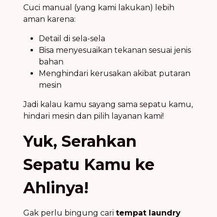
Cuci manual (yang kami lakukan) lebih
aman karena:
Detail di sela-sela
Bisa menyesuaikan tekanan sesuai jenis
bahan
Menghindari kerusakan akibat putaran
mesin
Jadi kalau kamu sayang sama sepatu kamu,
hindari mesin dan pilih layanan kami!
Yuk, Serahkan
Sepatu Kamu ke
Ahlinya!
Gak perlu bingung cari
tempat laundry