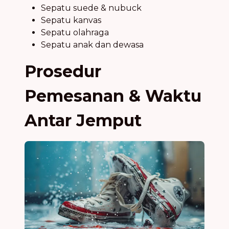
Sepatu suede & nubuck
Sepatu kanvas
Sepatu olahraga
Sepatu anak dan dewasa
Prosedur
Pemesanan & Waktu
Antar Jemput