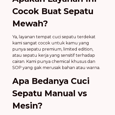
Cocok Buat Sepatu
Mewah?
Ya, layanan tempat cuci sepatu terdekat
kami sangat cocok untuk kamu yang
punya sepatu premium, limited edition,
atau sepatu kerja yang sensitif terhadap
cairan. Kami punya chemical khusus dan
SOP yang gak merusak bahan atau warna.
Apa Bedanya Cuci
Sepatu Manual vs
Mesin?