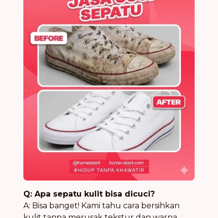
Q: Apa sepatu kulit bisa dicuci?
A: Bisa banget! Kami tahu cara bersihkan
kulit tanpa merusak tekstur dan warna.