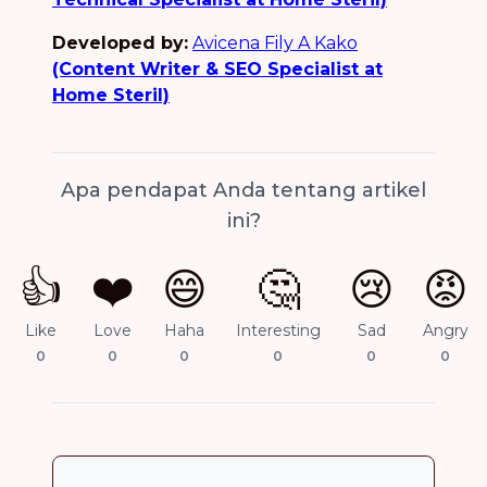
Developed by:
Avicena Fily A Kako
(Content Writer & SEO Specialist at
Home Steril)
Apa pendapat Anda tentang artikel
ini?
👍
❤️
😄
🤔
😢
😡
Like
Love
Haha
Interesting
Sad
Angry
0
0
0
0
0
0