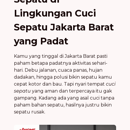
Lingkungan Cuci
Sepatu Jakarta Barat
yang Padat
Kamu yang tinggal di Jakarta Barat pasti
paham betapa padatnya aktivitas sehari-
hari. Debu jalanan, cuaca panas, hujan
dadakan, hingga polusi bikin sepatu kamu
cepat kotor dan bau. Tapi nyari tempat
cuci
sepatu
yang aman dan terpercaya itu gak
gampang. Kadang ada yang asal cuci tanpa
paham bahan sepatu, hasilnya justru bikin
sepatu rusak.