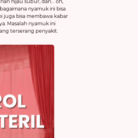
onan hijau subur, dan… oh,
 bagaimana nyamuk ini bisa
pi juga bisa membawa kabar
ya. Masalah nyamuk ini
ang terserang penyakit.