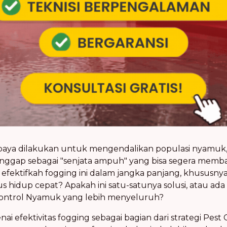
i upaya dilakukan untuk mengendalikan
populasi nyamuk
dianggap sebagai "senjata ampuh" yang bisa segera mem
a
efektifkah fogging
ini dalam jangka panjang, khususn
s hidup cepat? Apakah ini satu-satunya solusi, atau ada h
Control Nyamuk
yang lebih menyeluruh?
enai
efektivitas fogging
sebagai bagian dari strategi
Pest 