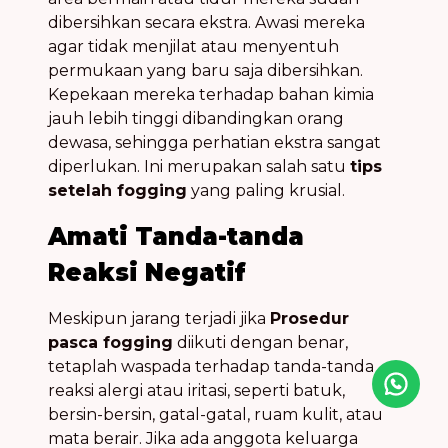
dibersihkan secara ekstra. Awasi mereka
agar tidak menjilat atau menyentuh
permukaan yang baru saja dibersihkan.
Kepekaan mereka terhadap bahan kimia
jauh lebih tinggi dibandingkan orang
dewasa, sehingga perhatian ekstra sangat
diperlukan. Ini merupakan salah satu
tips
setelah fogging
yang paling krusial.
Amati Tanda-tanda
Reaksi Negatif
Meskipun jarang terjadi jika
Prosedur
pasca fogging
diikuti dengan benar,
tetaplah waspada terhadap tanda-tanda
reaksi alergi atau iritasi, seperti batuk,
Icon desc
bersin-bersin, gatal-gatal, ruam kulit, atau
mata berair. Jika ada anggota keluarga