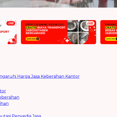
garuhi Harga Jasa Kebersihan Kantor
tor
ebersihan
sihan
utasi Penyedia Jasa