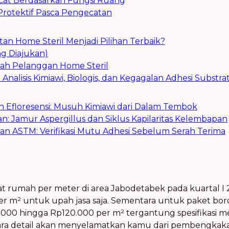
k Cat Berdasarkan Fungsi Ruang
Protektif Pasca Pengecatan
n Home Steril Menjadi Pilihan Terbaik?
g Diajukan)
ah Pelanggan Home Steril
: Analisis Kimiawi, Biologis, dan Kegagalan Adhesi Substra
dan Efloresensi: Musuh Kimiawi dari Dalam Tembok
an: Jamur Aspergillus dan Siklus Kapilaritas Kelembapan
jian ASTM: Verifikasi Mutu Adhesi Sebelum Serah Terima
at rumah per meter di area Jabodetabek pada kuartal I 
r m² untuk upah jasa saja. Sementara untuk paket bor
5.000 hingga Rp120.000 per m² tergantung spesifikasi m
ecara detail akan menyelamatkan kamu dari pembengkak