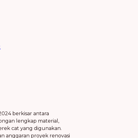
t
2024 berkisar antara
ongan lengkap material,
erek cat yang digunakan.
an anggaran proyek renovasi