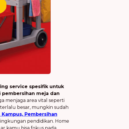
ng service spesifik untuk
i
pembersihan meja dan
a menjaga area vital seperti
i terlalu besar, mungkin sudah
e Kampus, Pembersihan
lingkungan pendidikan. Home
gar kamu bisa fokus pada