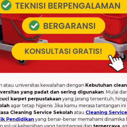
ah atau universitas kewalahan dengan
Kebutuhan cleani
versitas yang padat dan sering digunakan
. Mulai dar
 cuci karpet perpustakaan
yang jarang tersentuh, hingg
olah
agar tetap higienis. Jika kamu merasa tantangan in
jasa Cleaning Service Sekolah
atau
Cleaning Servic
lik Pendidikan
yang benar-benar memahami dinamika 
 solusi kebersihan yang terintegrasi dan
terpercaya
, a