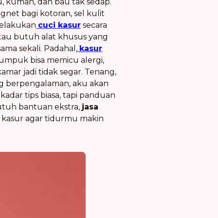
u, kuman, dan bau tak sedap.
net bagi kotoran, sel kulit
melakukan
cuci kasur
secara
tau butuh alat khusus yang
ama sekali. Padahal,
kasur
mpuk bisa memicu alergi,
mar jadi tidak segar. Tenang,
ng berpengalaman, aku akan
ekadar tips biasa, tapi panduan
utuh bantuan ekstra,
jasa
n kasur agar tidurmu makin