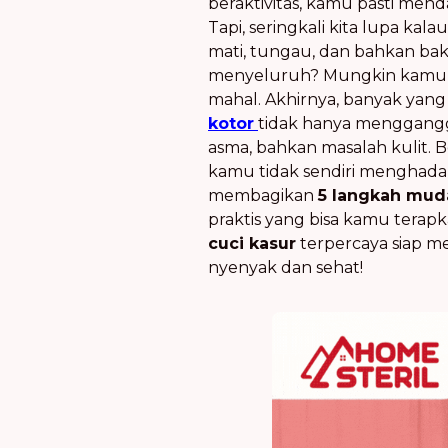
beraktivitas, kamu pasti men
Tapi, seringkali kita lupa kal
mati, tungau, dan bahkan bak
menyeluruh? Mungkin kamu be
mahal. Akhirnya, banyak ya
kotor
tidak hanya menggangg
asma, bahkan masalah kulit. B
kamu tidak sendiri menghada
membagikan
5 langkah mud
praktis yang bisa kamu terap
cuci kasur
terpercaya siap me
nyenyak dan sehat!