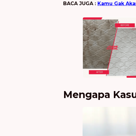
BACA JUGA :
Kamu Gak Akan
Mengapa Kasu