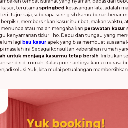
dambakan tempat istirahat yang nyaman, bebas dari deb
au kasur, terutama
springbed
kesayangan kita, adalah mag
teri. Jujur saja, seberapa sering sih kamu benar-benar 
rpikir, membersihkan kasur itu ribet, makan waktu, a
ng menunda atau malah mengabaikan
perawatan kasur
s
u kenyamanan tidur, lho. Debu dan tungau yang menu
elum lagi
bau kasur
apek yang bisa membuat suasana ka
pi masalah ini. Sebagai konsultan kebersihan rumah ya
ah untuk menjaga kasurmu tetap bersih
. Ini bukan s
kan sendiri di rumah. Kalaupun nantinya kamu merasa b
njadi solusi. Yuk, kita mulai petualangan membersihka