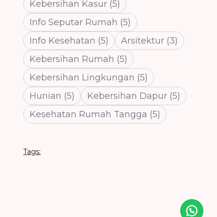
Kebersihan Kasur
(
5
)
Info Seputar Rumah
(
5
)
Info Kesehatan
(
5
)
Arsitektur
(
3
)
Kebersihan Rumah
(
5
)
Kebersihan Lingkungan
(
5
)
Hunian
(
5
)
Kebersihan Dapur
(
5
)
Kesehatan Rumah Tangga
(
5
)
Tags:
Icon desc