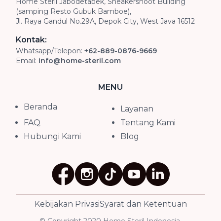
Home Steril Jabodetabek, Sneakershoot Building
(samping Resto Gubuk Bamboe),
Jl. Raya Gandul No.29A, Depok City, West Java 16512
Kontak:
Whatsapp/Telepon:
+62-889-0876-9669
Email:
info@home-steril.com
MENU
Beranda
Layanan
FAQ
Tentang Kami
Hubungi Kami
Blog
Kebijakan Privasi
Syarat dan Ketentuan
© Copyright 2020 Home Steril Indonesia.