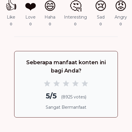
👍
❤️
😄
🤔
😢
😡
Like
Love
Haha
Interesting
Sad
Angry
0
0
0
0
0
0
Seberapa manfaat konten ini
bagi Anda?
5/5
(8925 votes)
Sangat Bermanfaat