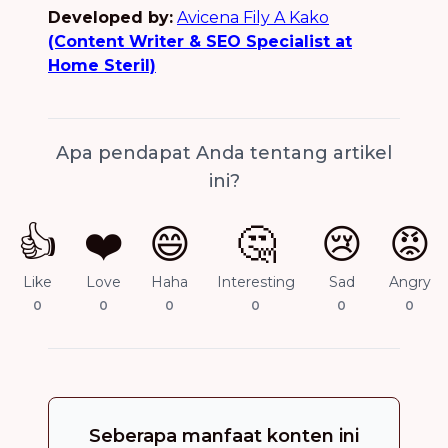
Developed by:
Avicena Fily A Kako
(Content Writer & SEO Specialist at
Home Steril)
Apa pendapat Anda tentang artikel
ini?
👍
❤️
😄
🤔
😢
😡
Like
Love
Haha
Interesting
Sad
Angry
0
0
0
0
0
0
Seberapa manfaat konten ini