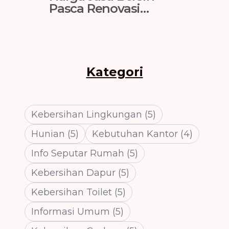
Pasca Renovasi
Pasca 
Tangerang 2026 (Per
Tanger
m² & Per Jam)
Ini St
Kategori
Kebersihan Lingkungan
(
5
)
Hunian
(
5
)
Kebutuhan Kantor
(
4
)
Info Seputar Rumah
(
5
)
Kebersihan Dapur
(
5
)
Kebersihan Toilet
(
5
)
Informasi Umum
(
5
)