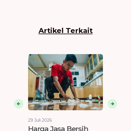
Artikel Terkait
Previous slide
Next sli
29 Juli 2026
29 Juli 202
Harga Jasa Bersih
Bujet 