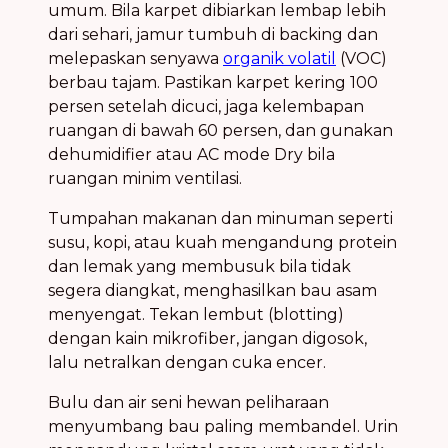
umum. Bila karpet dibiarkan lembap lebih
dari sehari, jamur tumbuh di backing dan
melepaskan senyawa
organik volatil
(VOC)
berbau tajam. Pastikan karpet kering 100
persen setelah dicuci, jaga kelembapan
ruangan di bawah 60 persen, dan gunakan
dehumidifier atau AC mode Dry bila
ruangan minim ventilasi.
Tumpahan makanan dan minuman seperti
susu, kopi, atau kuah mengandung protein
dan lemak yang membusuk bila tidak
segera diangkat, menghasilkan bau asam
menyengat. Tekan lembut (blotting)
dengan kain mikrofiber, jangan digosok,
lalu netralkan dengan cuka encer.
Bulu dan air seni hewan peliharaan
menyumbang bau paling membandel. Urin