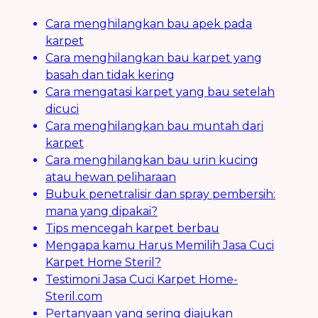
Cara menghilangkan bau apek pada
karpet
Cara menghilangkan bau karpet yang
basah dan tidak kering
Cara mengatasi karpet yang bau setelah
dicuci
Cara menghilangkan bau muntah dari
karpet
Cara menghilangkan bau urin kucing
atau hewan peliharaan
Bubuk penetralisir dan spray pembersih:
mana yang dipakai?
Tips mencegah karpet berbau
Mengapa kamu Harus Memilih Jasa Cuci
Karpet Home Steril?
Testimoni Jasa Cuci Karpet Home-
Steril.com
Pertanyaan yang sering diajukan