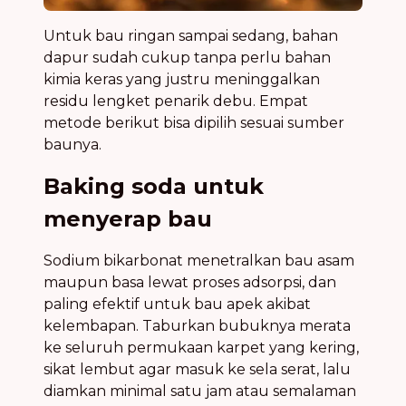
Untuk bau ringan sampai sedang, bahan
dapur sudah cukup tanpa perlu bahan
kimia keras yang justru meninggalkan
residu lengket penarik debu. Empat
metode berikut bisa dipilih sesuai sumber
baunya.
Baking soda untuk
menyerap bau
Sodium bikarbonat menetralkan bau asam
maupun basa lewat proses adsorpsi, dan
paling efektif untuk bau apek akibat
kelembapan. Taburkan bubuknya merata
ke seluruh permukaan karpet yang kering,
sikat lembut agar masuk ke sela serat, lalu
diamkan minimal satu jam atau semalaman