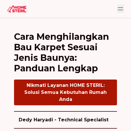
Cara Menghilangkan
Bau Karpet Sesuai
Jenis Baunya:
Panduan Lengkap
Nikmati Layanan HOME STERIL:
Solusi Semua Kebutuhan Rumah
Anda
Dedy Haryadi - Technical Specialist