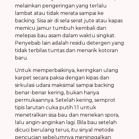
melainkan pengeringan yang terlalu
lambat atau tidak merata sampai ke
backing. Sisa air di sela serat jute atau kapas
memicu jamur tumbuh kembali dan
melepas bau asam dalam waktu singkat.
Penyebab lain adalah residu detergen yang
tidak terbilas tuntas dan menarik kotoran
baru.
Untuk memperbaikinya, keringkan ulang
karpet secara paksa dengan kipas dan
sirkulasi udara maksimal sampai backing
benar-benar kering, bukan hanya
permukaannya. Setelah kering, semprot
tipis larutan cuka putih 1:1 untuk
menetralkan sisa bau dan menekan spora,
lalu angin-anginkan lagi. Bila bau setelah
dicuci berulang terus, itu sinyal metode
pencucian sebelumnya meninggalkan