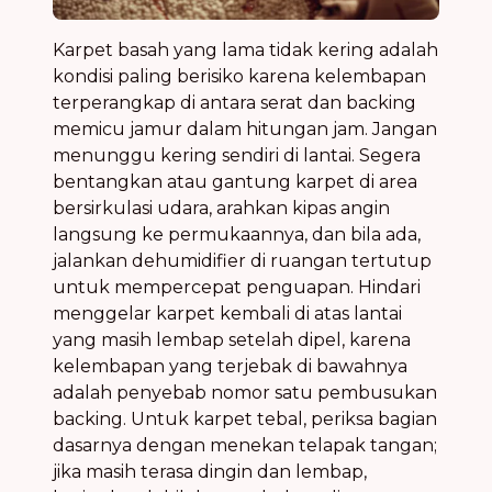
Karpet basah yang lama tidak kering adalah
kondisi paling berisiko karena kelembapan
terperangkap di antara serat dan backing
memicu jamur dalam hitungan jam. Jangan
menunggu kering sendiri di lantai. Segera
bentangkan atau gantung karpet di area
bersirkulasi udara, arahkan kipas angin
langsung ke permukaannya, dan bila ada,
jalankan dehumidifier di ruangan tertutup
untuk mempercepat penguapan. Hindari
menggelar karpet kembali di atas lantai
yang masih lembap setelah dipel, karena
kelembapan yang terjebak di bawahnya
adalah penyebab nomor satu pembusukan
backing. Untuk karpet tebal, periksa bagian
dasarnya dengan menekan telapak tangan;
jika masih terasa dingin dan lembap,