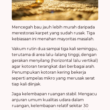
Mencegah bau jauh lebih murah daripada
merestorasi karpet yang sudah rusak. Tiga
kebiasaan ini menahan mayoritas masalah.
Vakum rutin dua sampai tiga kali seminggu,
terutama di area lalu-lalang tinggi, dengan
gerakan menyilang (horizontal lalu vertikal)
agar kotoran terangkat dari berbagai arah.
Penumpukan kotoran kering bekerja
seperti ampelas mikro yang merusak serat
tiap kali diinjak.
Jaga kelembapan ruangan stabil. Mengacu
anjuran umum kualitas udara dalam
ruangan, kelembapan relatif sekitar 30