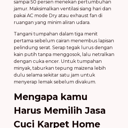
sampai 50 persen menekan pertumbuhan
jamur. Maksimalkan ventilasi siang hari dan
pakai AC mode Dry atau exhaust fan di
ruangan yang minim aliran udara.
Tangani tumpahan dalam tiga menit
pertama sebelum cairan menembus lapisan
pelindung serat. Serap tegak lurus dengan
kain putih tanpa menggosok, lalu netralkan
dengan cuka encer. Untuk tumpahan
minyak, taburkan tepung maizena lebih
dulu selama sekitar satu jam untuk
menyerap lemak sebelum divakum.
Mengapa kamu
Harus Memilih Jasa
Cuci Karpet Home