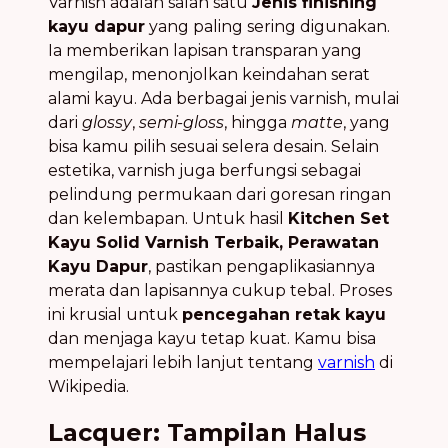
Varnish adalah salah satu
Jenis finishing
kayu dapur
yang paling sering digunakan.
Ia memberikan lapisan transparan yang
mengilap, menonjolkan keindahan serat
alami kayu. Ada berbagai jenis varnish, mulai
dari
glossy
,
semi-gloss
, hingga
matte
, yang
bisa kamu pilih sesuai selera desain. Selain
estetika, varnish juga berfungsi sebagai
pelindung permukaan dari goresan ringan
dan kelembapan. Untuk hasil
Kitchen Set
Kayu Solid Varnish Terbaik, Perawatan
Kayu Dapur
, pastikan pengaplikasiannya
merata dan lapisannya cukup tebal. Proses
ini krusial untuk
pencegahan retak kayu
dan menjaga kayu tetap kuat. Kamu bisa
mempelajari lebih lanjut tentang
varnish
di
Wikipedia.
Lacquer: Tampilan Halus