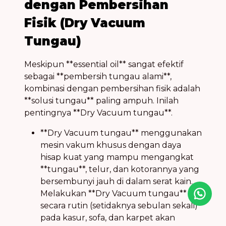
dengan Pembersihan
Fisik (Dry Vacuum
Tungau)
Meskipun **essential oil** sangat efektif
sebagai **pembersih tungau alami**,
kombinasi dengan pembersihan fisik adalah
**solusi tungau** paling ampuh. Inilah
pentingnya **Dry Vacuum tungau**.
**Dry Vacuum tungau** menggunakan
mesin vakum khusus dengan daya
hisap kuat yang mampu mengangkat
**tungau**, telur, dan kotorannya yang
bersembunyi jauh di dalam serat kain.
Melakukan **Dry Vacuum tungau**
Icon desc
secara rutin (setidaknya sebulan sekali)
pada kasur, sofa, dan karpet akan