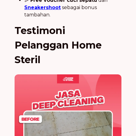
🎉
Free voucher cuci sepatu
dari
Sneakershoot
sebagai bonus
tambahan.
Testimoni
Pelanggan Home
Steril