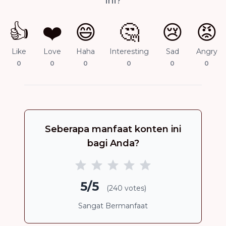
ini?
👍
❤️
😄
🤔
😢
😡
Like
Love
Haha
Interesting
Sad
Angry
0
0
0
0
0
0
Seberapa manfaat konten ini
bagi Anda?
5/5
(240 votes)
Sangat Bermanfaat