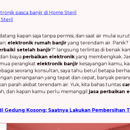
ronik pasca banjir di Home Steril
Steril
tang kapan saja tanpa permisi, dan saat air mulai surut
an:
elektronik rumah banjir
yang terendam air. Panik? 
rbaiki setelah banjir
?" langsung terlintas di benak ka
 dan biaya
perbaikan elektronik
yang membengkak. Ja
mua perangkat
elektronik banjir
kesayangan kamu, ka
agai seorang konsultan, saya tahu betul betapa berha
engan penanganan yang tepat dan cepat, banyak peran
kan parah akibat terendam air. Yuk, kita bahas tuntas
ca
kah, dan kapan kamu perlu memanggil
jasa perbaikan e
di Gedung Kosong: Saatnya Lakukan Pembersihan To