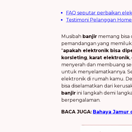
FAQ seputar perbaikan elekt
Testimoni Pelanggan Home 
Musibah
banjir
memang bisa da
pemandangan yang memiluk
"
apakah elektronik bisa dipe
korsleting
,
karat elektronik
,
menyerah dan membuang se
untuk menyelamatkannya. Seb
elektronik di rumah kamu. D
bisa diselamatkan dari kerusa
banjir
ini langkah demi lang
berpengalaman.
BACA JUGA:
Bahaya Jamur 