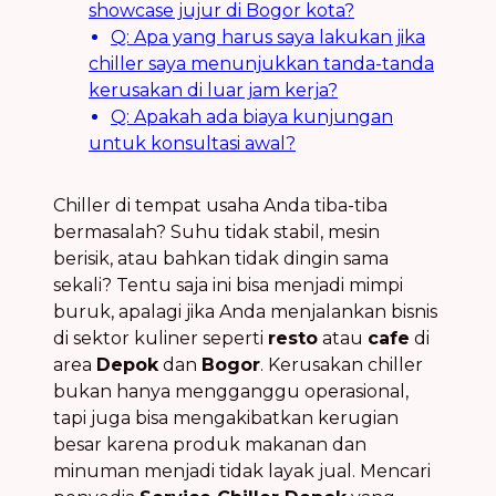
showcase jujur di Bogor kota?
Q: Apa yang harus saya lakukan jika
chiller saya menunjukkan tanda-tanda
kerusakan di luar jam kerja?
Q: Apakah ada biaya kunjungan
untuk konsultasi awal?
Chiller di tempat usaha Anda tiba-tiba
bermasalah? Suhu tidak stabil, mesin
berisik, atau bahkan tidak dingin sama
sekali? Tentu saja ini bisa menjadi mimpi
buruk, apalagi jika Anda menjalankan bisnis
di sektor kuliner seperti
resto
atau
cafe
di
area
Depok
dan
Bogor
. Kerusakan chiller
bukan hanya mengganggu operasional,
tapi juga bisa mengakibatkan kerugian
besar karena produk makanan dan
minuman menjadi tidak layak jual. Mencari