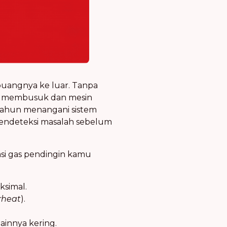
buangnya ke luar. Tanpa
nan membusuk dan mesin
-tahun menangani sistem
mendeteksi masalah sebelum
asi gas pendingin kamu
ksimal.
rheat
).
lainnya kering.