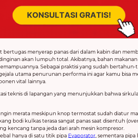
ant bertugas menyerap panas dari dalam kabin dan mem
 pendinginan akan lumpuh total. Akibatnya, bahan maka
s kemampuannya. Sebagai praktisi yang sudah bertahun
ejala utama penurunan performa ini agar kamu bisa 
nen vital lainnya.
kasi teknis di lapangan yang menunjukkan bahwa sirkul
ingin merata meskipun knop termostat sudah diatur ma
ang bodi kulkas terasa sangat panas saat disentuh (
ove
 kencang tanpa jeda dari arah mesin kompresor.
al hanya di satu titik pipa
Evaporator
, sementara pipa 