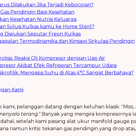
arus Dilakukan Jika Terjadi Kebocoran?
Gas Pendingin Bagi Kesehatan
an Kesehatan Nutrisi Keluarga
 Solusi Kulkas kamu ke Home Steril?
g Diajukan Seputar Freon Kulkas
egagalan Termodinamika dan Kimiawi Sirkulasi Pendingin
olisis: Reaksi Oli Kompresor dengan Uap Air
presor Akibat Efek Refrigeran Tercampur Udara
krofilik: Mengapa Suhu di Atas 4°C Sangat Berbahaya?
ggan Kami
op kami, pelanggan datang dengan keluhan klasik:
"Mas,
enyala terang."
Banyak yang mengira kompresornya la
dahal, setelah kami pasang alat ukur manifold gauge pad
ana namun kritis: tekanan gas pendingin yang drop atau