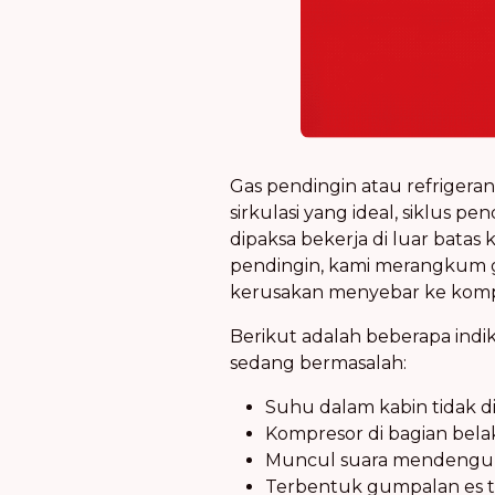
Gas pendingin atau refriger
sirkulasi yang ideal, siklus
dipaksa bekerja di luar bata
pendingin, kami merangkum g
kerusakan menyebar ke kompo
Berikut adalah beberapa indi
sedang bermasalah:
Suhu dalam kabin tidak d
Kompresor di bagian belak
Muncul suara mendengung
Terbentuk gumpalan es teb