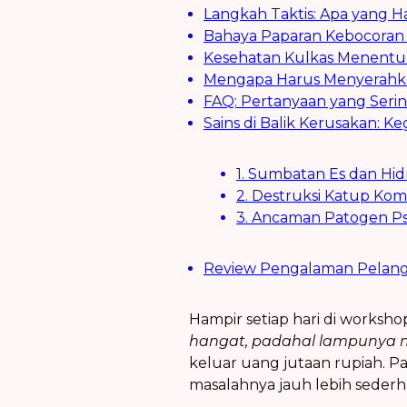
Langkah Taktis: Apa yang H
Bahaya Paparan Kebocoran 
Kesehatan Kulkas Menentuk
Mengapa Harus Menyerahkan
FAQ: Pertanyaan yang Serin
Sains di Balik Kerusakan: K
1. Sumbatan Es dan Hidr
2. Destruksi Katup Kom
3. Ancaman Patogen Psi
Review Pengalaman Pelan
Hampir setiap hari di worksh
hangat, padahal lampunya m
keluar uang jutaan rupiah. Pa
masalahnya jauh lebih sederh