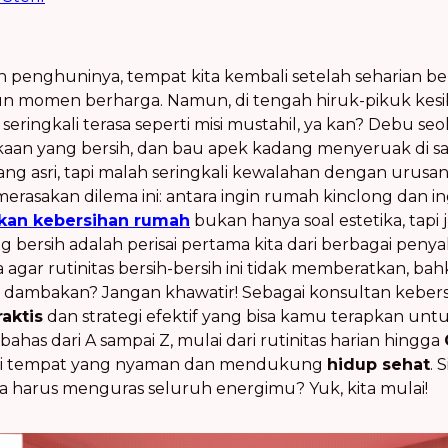
 penghuninya, tempat kita kembali setelah seharian ber
momen berharga. Namun, di tengah hiruk-pikuk kes
seringkali terasa seperti misi mustahil, ya kan? Debu s
ukaan yang bersih, dan bau apek kadang menyeruak di saa
ang asri, tapi malah seringkali kewalahan dengan urusan
erasakan dilema ini: antara ingin rumah kinclong dan i
kan kebersihan rumah
bukan hanya soal estetika, tapi
 bersih adalah perisai pertama kita dari berbagai penyaki
 agar rutinitas bersih-bersih ini tidak memberatkan, bah
dambakan? Jangan khawatir! Sebagai konsultan keber
raktis
dan strategi efektif yang bisa kamu terapkan u
ahas dari A sampai Z, mulai dari rutinitas harian hingga
di tempat yang nyaman dan mendukung
hidup sehat
.
a harus menguras seluruh energimu? Yuk, kita mulai!