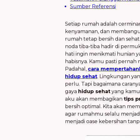
Sumber Referensi
Setiap rumah adalah cerminan
kenyamanan, dan membangun 
rumah tetap bersih dan sehat 
noda tiba-tiba hadir di perm
hati ingin menikmati hunian y
habisnya. Kamu pasti pernah m
Padahal,
cara mempertahan
hidup sehat
. Lingkungan yang
perlu. Tapi bagaimana caranya
gaya
hidup sehat
yang kamu 
aku akan membagikan
tips p
bersih optimal. Kita akan memb
agar rumahmu selalu menja
menjadi oase kebersihan tanp