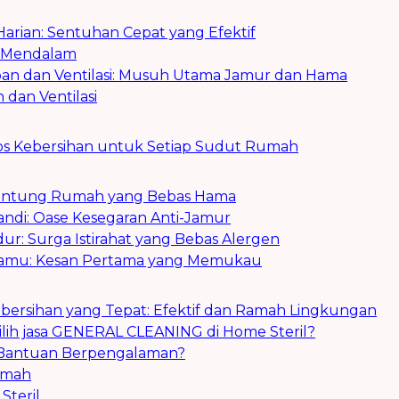
 Harian: Sentuhan Cepat yang Efektif
n Mendalam
an dan Ventilasi: Musuh Utama Jamur dan Hama
dan Ventilasi
ips Kebersihan untuk Setiap Sudut Rumah
 Jantung Rumah yang Bebas Hama
andi: Oase Kesegaran Anti-Jamur
dur: Surga Istirahat yang Bebas Alergen
Tamu: Kesan Pertama yang Memukau
ebersihan yang Tepat: Efektif dan Ramah Lingkungan
ih jasa GENERAL CLEANING di Home Steril?
 Bantuan Berpengalaman?
umah
Steril