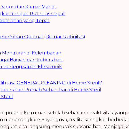
s: Dapur dan Kamar Mandi
kat dengan Rutinitas Cepat
Kebersihan yang Tepat
bersihan Optimal (Di Luar Rutinitas)
n Mengurangi Kelembapan
ai Bagian dari Kebersihan
n Perlengkapan Elektronik
ih jasa GENERAL CLEANING di Home Steril?
ebersihan Rumah Sehari-hari di Home Steril
Steril
p pulang ke rumah setelah seharian beraktivitas, yang
dan menenangkan? Sayangnya, realita seringkali berbed
lengket bisa langsung merusak suasana hati. Menjaga ke