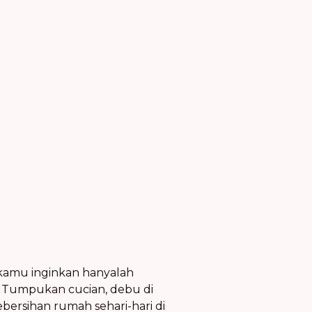
 kamu inginkan hanyalah
a. Tumpukan cucian, debu di
bersihan rumah sehari-hari di