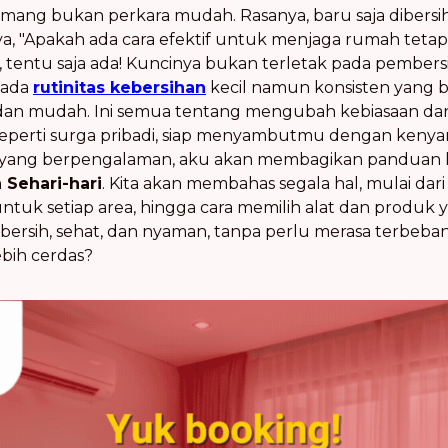
ang bukan perkara mudah. Rasanya, baru saja dibersihk
, "Apakah ada cara efektif untuk menjaga rumah tetap
 tentu saja ada! Kuncinya bukan terletak pada pembers
pada
rutinitas kebersihan
kecil namun konsisten yang 
n dan mudah. Ini semua tentang mengubah kebiasaan d
eperti surga pribadi, siap menyambutmu dengan kenyam
 yang berpengalaman, aku akan membagikan panduan 
Sehari-hari
. Kita akan membahas segala hal, mulai da
ntuk setiap area, hingga cara memilih alat dan produk 
ersih, sehat, dan nyaman, tanpa perlu merasa terbeban
ebih cerdas?