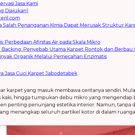
rvasi Jasa Kami
g Diajukan)
eril.com
apa Salah Penanganan Kimia Dapat Merusak Struktur Ka
tis: Perbedaan Afinitas Air pada Skala Mikro
x Backing: Penyebab Utama Karpet Rontok dan Berbau 
nyak Organik Melalui Pemecahan Enzimatis
ya Jasa Cuci Karpet Jabodetabek
bar karpet yang masuk membawa ceritanya sendiri. Mula
las kaki, hingga tumpukan debu mikro yang mengendap b
 penting penunjang estetika interior. Namun, tanpa dis
 yang menangkap seluruh partikel kotor di dalam ruanga