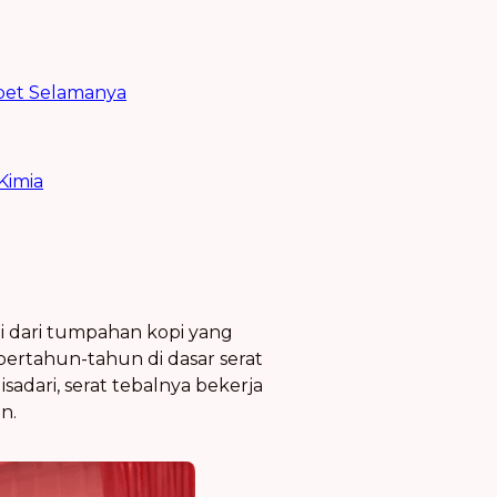
rpet Selamanya
Kimia
i dari tumpahan kopi yang
ertahun-tahun di dasar serat
adari, serat tebalnya bekerja
n.