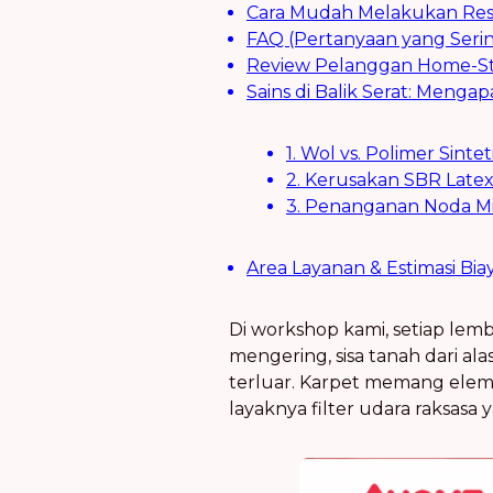
Cara Mudah Melakukan Rese
FAQ (Pertanyaan yang Serin
Review Pelanggan Home-St
Sains di Balik Serat: Meng
1. Wol vs. Polimer Sinte
2. Kerusakan SBR Late
3. Penanganan Noda Mi
Area Layanan & Estimasi Bia
Di workshop kami, setiap lem
mengering, sisa tanah dari a
terluar. Karpet memang elemen
layaknya filter udara raksasa