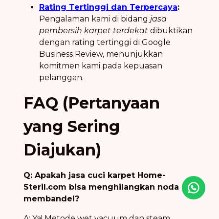
Rating Tertinggi dan Terpercaya
:
Pengalaman kami di bidang
jasa
pembersih karpet terdekat
dibuktikan
dengan rating tertinggi di Google
Business Review, menunjukkan
komitmen kami pada kepuasan
pelanggan.
FAQ (Pertanyaan
yang Sering
Diajukan)
Q: Apakah jasa cuci karpet Home-
Steril.com bisa menghilangkan noda
Icon desc
membandel?
A: Ya! Metode wet vacuum dan steam